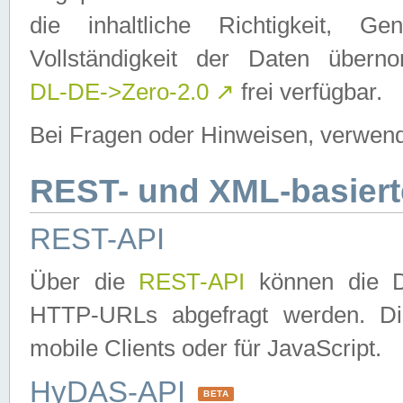
die inhaltliche Richtigkeit, Gen
Vollständigkeit der Daten über
DL-DE->Zero-2.0
↗
frei verfügbar.
Bei Fragen oder Hinweisen, verwend
REST- und XML-basiert
REST-API
Über die
REST-API
können die Da
HTTP-URLs abgefragt werden. Dies
mobile Clients oder für JavaScript.
HyDAS-API
BETA