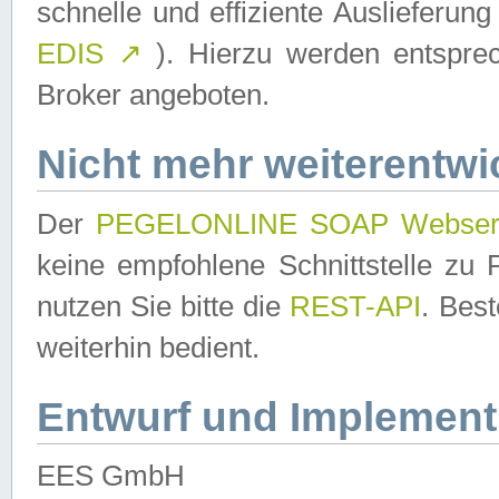
schnelle und effiziente Auslieferun
EDIS
↗
). Hierzu werden entspr
Broker angeboten.
Nicht mehr weiterentwi
Der
PEGELONLINE SOAP Webser
keine empfohlene Schnittstelle z
nutzen Sie bitte die
REST-API
. Bes
weiterhin bedient.
Entwurf und Implement
EES GmbH