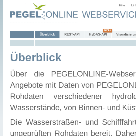
Hilfe
Lin
Überblick
REST-API
HyDAS-API
Visualisieru
Überblick
Über die PEGELONLINE-Webservic
Angebote mit Daten von PEGELONLI
Rohdaten verschiedener hydro
Wasserstände, von Binnen- und Küs
Die Wasserstraßen- und Schifffahr
ungeprüften Rohdaten bereit. Daher