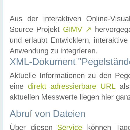
Aus der interaktiven Online-Vis
Source Projekt
GIMV
↗
hervorgega
und erlaubt Entwicklern, interaktive
Anwendung zu integrieren.
XML-Dokument "Pegelständ
Aktuelle Informationen zu den P
eine
direkt adressierbare URL
als
aktuellen Messwerte liegen hier ganz
Abruf von Dateien
Über diesen
Service
können Tages