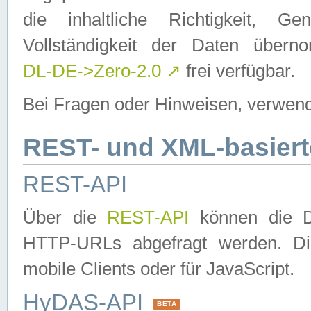
die inhaltliche Richtigkeit, Gen
Vollständigkeit der Daten über
DL-DE->Zero-2.0
↗
frei verfügbar.
Bei Fragen oder Hinweisen, verwend
REST- und XML-basiert
REST-API
Über die
REST-API
können die Da
HTTP-URLs abgefragt werden. Dies
mobile Clients oder für JavaScript.
HyDAS-API
BETA