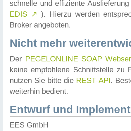
schnelle und effiziente Auslieferun
EDIS
↗
). Hierzu werden entspr
Broker angeboten.
Nicht mehr weiterentwi
Der
PEGELONLINE SOAP Webser
keine empfohlene Schnittstelle z
nutzen Sie bitte die
REST-API
. Bes
weiterhin bedient.
Entwurf und Implement
EES GmbH