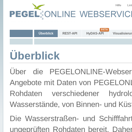
Hilfe
Lin
Überblick
REST-API
HyDAS-API
Visualisieru
Überblick
Über die PEGELONLINE-Webservic
Angebote mit Daten von PEGELONLI
Rohdaten verschiedener hydro
Wasserstände, von Binnen- und Küs
Die Wasserstraßen- und Schifffahr
ungeprüften Rohdaten bereit. Daher