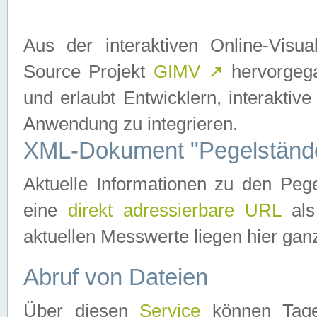
Aus der interaktiven Online-Vis
Source Projekt
GIMV
↗
hervorgega
und erlaubt Entwicklern, interaktive
Anwendung zu integrieren.
XML-Dokument "Pegelständ
Aktuelle Informationen zu den P
eine
direkt adressierbare URL
als
aktuellen Messwerte liegen hier ganz
Abruf von Dateien
Über diesen
Service
können Tages