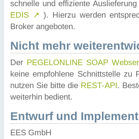
schnelle und effiziente Auslieferun
EDIS
↗
). Hierzu werden entspr
Broker angeboten.
Nicht mehr weiterentwi
Der
PEGELONLINE SOAP Webser
keine empfohlene Schnittstelle z
nutzen Sie bitte die
REST-API
. Bes
weiterhin bedient.
Entwurf und Implement
EES GmbH