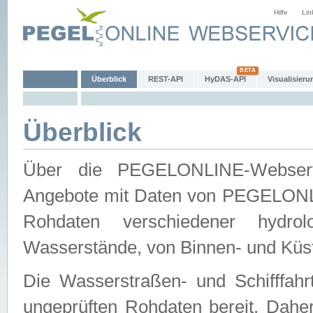
Hilfe
Lin
Überblick
REST-API
HyDAS-API
Visualisieru
Überblick
Über die PEGELONLINE-Webservic
Angebote mit Daten von PEGELONLI
Rohdaten verschiedener hydro
Wasserstände, von Binnen- und Küs
Die Wasserstraßen- und Schifffahr
ungeprüften Rohdaten bereit. Daher