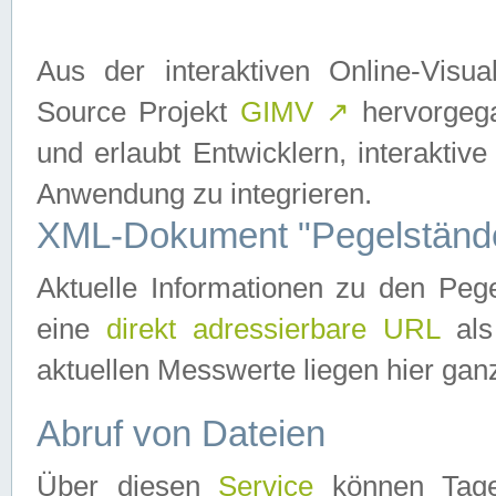
Aus der interaktiven Online-Vis
Source Projekt
GIMV
↗
hervorgega
und erlaubt Entwicklern, interaktive
Anwendung zu integrieren.
XML-Dokument "Pegelständ
Aktuelle Informationen zu den P
eine
direkt adressierbare URL
als
aktuellen Messwerte liegen hier ganz
Abruf von Dateien
Über diesen
Service
können Tages