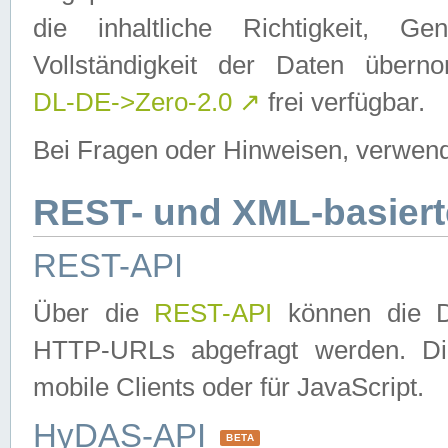
die inhaltliche Richtigkeit, Gen
Vollständigkeit der Daten über
DL-DE->Zero-2.0
↗
frei verfügbar.
Bei Fragen oder Hinweisen, verwend
REST- und XML-basiert
REST-API
Über die
REST-API
können die Da
HTTP-URLs abgefragt werden. Dies
mobile Clients oder für JavaScript.
HyDAS-API
BETA