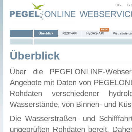
Hilfe
Lin
Überblick
REST-API
HyDAS-API
Visualisieru
Überblick
Über die PEGELONLINE-Webservic
Angebote mit Daten von PEGELONLI
Rohdaten verschiedener hydro
Wasserstände, von Binnen- und Küs
Die Wasserstraßen- und Schifffahr
ungeprüften Rohdaten bereit. Daher