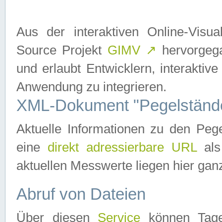
Aus der interaktiven Online-Vis
Source Projekt
GIMV
↗
hervorgega
und erlaubt Entwicklern, interaktive
Anwendung zu integrieren.
XML-Dokument "Pegelständ
Aktuelle Informationen zu den P
eine
direkt adressierbare URL
als
aktuellen Messwerte liegen hier ganz
Abruf von Dateien
Über diesen
Service
können Tages