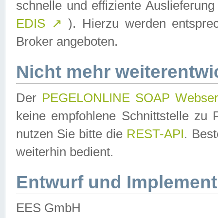
schnelle und effiziente Auslieferun
EDIS
↗
). Hierzu werden entspr
Broker angeboten.
Nicht mehr weiterentwi
Der
PEGELONLINE SOAP Webser
keine empfohlene Schnittstelle z
nutzen Sie bitte die
REST-API
. Bes
weiterhin bedient.
Entwurf und Implement
EES GmbH