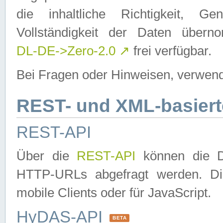
die inhaltliche Richtigkeit, Gen
Vollständigkeit der Daten über
DL-DE->Zero-2.0
↗
frei verfügbar.
Bei Fragen oder Hinweisen, verwend
REST- und XML-basiert
REST-API
Über die
REST-API
können die Da
HTTP-URLs abgefragt werden. Dies
mobile Clients oder für JavaScript.
HyDAS-API
BETA