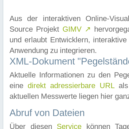
Aus der interaktiven Online-Vis
Source Projekt
GIMV
↗
hervorgega
und erlaubt Entwicklern, interaktive
Anwendung zu integrieren.
XML-Dokument "Pegelständ
Aktuelle Informationen zu den P
eine
direkt adressierbare URL
als
aktuellen Messwerte liegen hier ganz
Abruf von Dateien
Über diesen
Service
können Tages