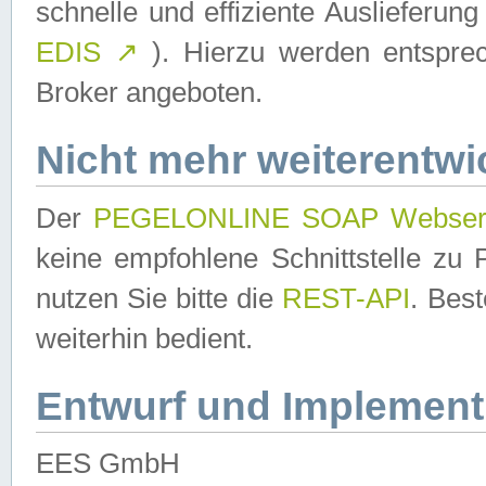
schnelle und effiziente Auslieferun
EDIS
↗
). Hierzu werden entspr
Broker angeboten.
Nicht mehr weiterentwi
Der
PEGELONLINE SOAP Webser
keine empfohlene Schnittstelle z
nutzen Sie bitte die
REST-API
. Bes
weiterhin bedient.
Entwurf und Implement
EES GmbH