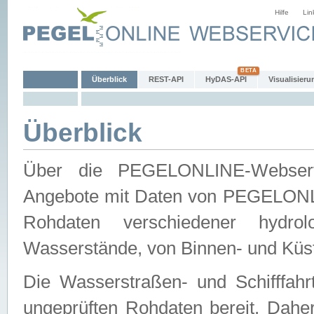
Hilfe
Lin
Überblick
REST-API
HyDAS-API
Visualisieru
Überblick
Über die PEGELONLINE-Webservic
Angebote mit Daten von PEGELONLI
Rohdaten verschiedener hydro
Wasserstände, von Binnen- und Küs
Die Wasserstraßen- und Schifffahr
ungeprüften Rohdaten bereit. Daher