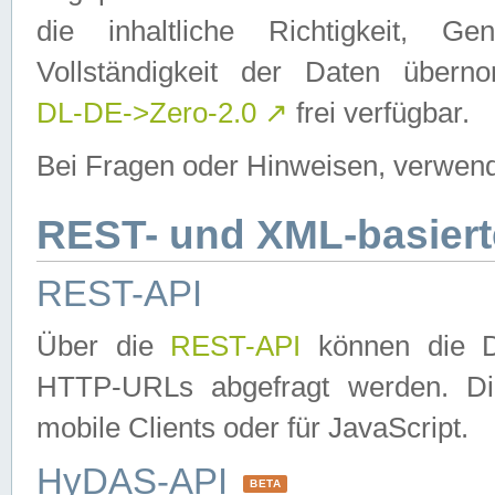
die inhaltliche Richtigkeit, Gen
Vollständigkeit der Daten über
DL-DE->Zero-2.0
↗
frei verfügbar.
Bei Fragen oder Hinweisen, verwend
REST- und XML-basiert
REST-API
Über die
REST-API
können die Da
HTTP-URLs abgefragt werden. Dies
mobile Clients oder für JavaScript.
HyDAS-API
BETA