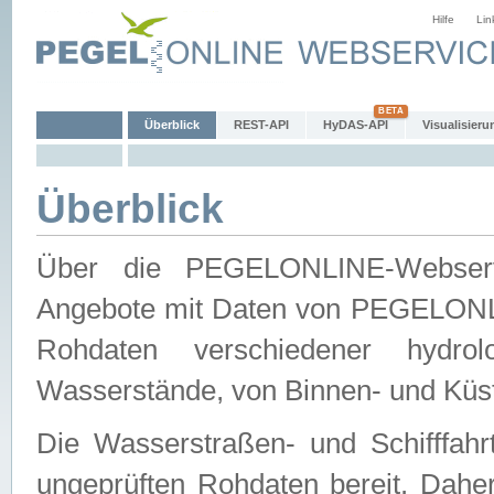
Hilfe
Lin
Überblick
REST-API
HyDAS-API
Visualisieru
Überblick
Über die PEGELONLINE-Webservic
Angebote mit Daten von PEGELONLI
Rohdaten verschiedener hydro
Wasserstände, von Binnen- und Küs
Die Wasserstraßen- und Schifffahr
ungeprüften Rohdaten bereit. Daher