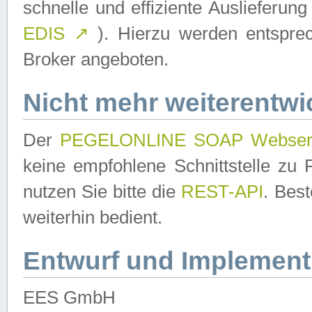
schnelle und effiziente Auslieferun
EDIS
↗
). Hierzu werden entspr
Broker angeboten.
Nicht mehr weiterentwi
Der
PEGELONLINE SOAP Webser
keine empfohlene Schnittstelle z
nutzen Sie bitte die
REST-API
. Bes
weiterhin bedient.
Entwurf und Implement
EES GmbH