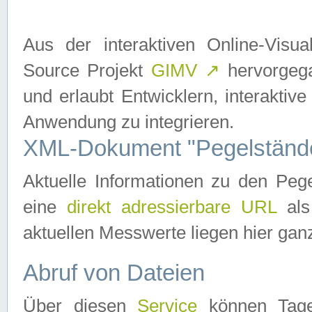
Aus der interaktiven Online-Vis
Source Projekt
GIMV
↗
hervorgega
und erlaubt Entwicklern, interaktive
Anwendung zu integrieren.
XML-Dokument "Pegelständ
Aktuelle Informationen zu den P
eine
direkt adressierbare URL
als
aktuellen Messwerte liegen hier ganz
Abruf von Dateien
Über diesen
Service
können Tages