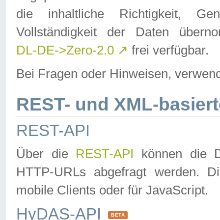
die inhaltliche Richtigkeit, Gen
Vollständigkeit der Daten über
DL-DE->Zero-2.0
↗
frei verfügbar.
Bei Fragen oder Hinweisen, verwend
REST- und XML-basiert
REST-API
Über die
REST-API
können die Da
HTTP-URLs abgefragt werden. Dies
mobile Clients oder für JavaScript.
HyDAS-API
BETA