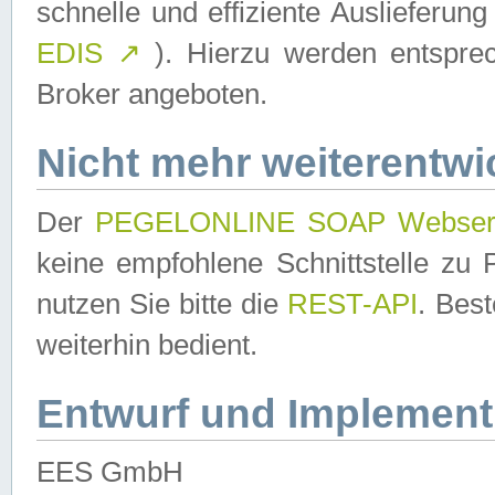
schnelle und effiziente Auslieferun
EDIS
↗
). Hierzu werden entspr
Broker angeboten.
Nicht mehr weiterentwi
Der
PEGELONLINE SOAP Webser
keine empfohlene Schnittstelle z
nutzen Sie bitte die
REST-API
. Bes
weiterhin bedient.
Entwurf und Implement
EES GmbH