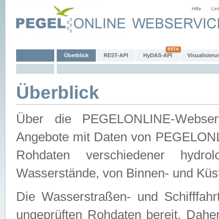
Hilfe
Lin
Überblick
REST-API
HyDAS-API
Visualisieru
Überblick
Über die PEGELONLINE-Webservic
Angebote mit Daten von PEGELONLI
Rohdaten verschiedener hydro
Wasserstände, von Binnen- und Küs
Die Wasserstraßen- und Schifffahr
ungeprüften Rohdaten bereit. Daher