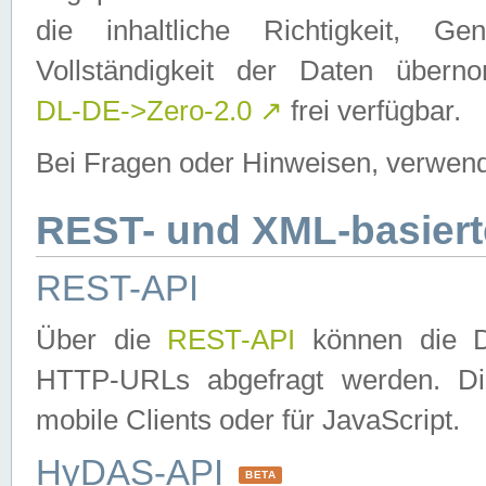
die inhaltliche Richtigkeit, Gen
Vollständigkeit der Daten über
DL-DE->Zero-2.0
↗
frei verfügbar.
Bei Fragen oder Hinweisen, verwend
REST- und XML-basiert
REST-API
Über die
REST-API
können die Da
HTTP-URLs abgefragt werden. Dies
mobile Clients oder für JavaScript.
HyDAS-API
BETA