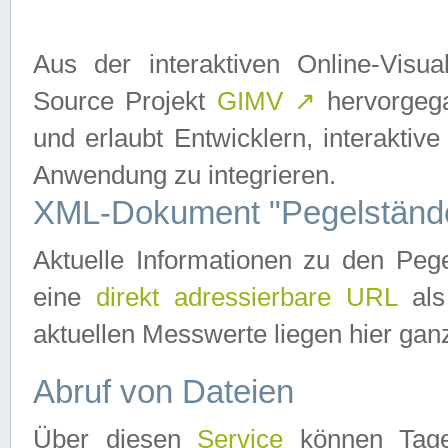
Aus der interaktiven Online-Vis
Source Projekt
GIMV
↗
hervorgega
und erlaubt Entwicklern, interaktive
Anwendung zu integrieren.
XML-Dokument "Pegelständ
Aktuelle Informationen zu den P
eine
direkt adressierbare URL
als
aktuellen Messwerte liegen hier ganz
Abruf von Dateien
Über diesen
Service
können Tages