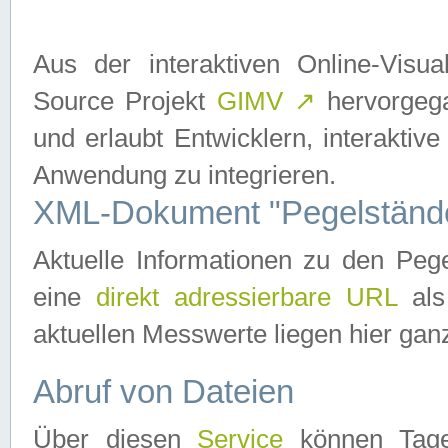
Aus der interaktiven Online-Vis
Source Projekt
GIMV
↗
hervorgega
und erlaubt Entwicklern, interaktive
Anwendung zu integrieren.
XML-Dokument "Pegelständ
Aktuelle Informationen zu den P
eine
direkt adressierbare URL
als
aktuellen Messwerte liegen hier ganz
Abruf von Dateien
Über diesen
Service
können Tages