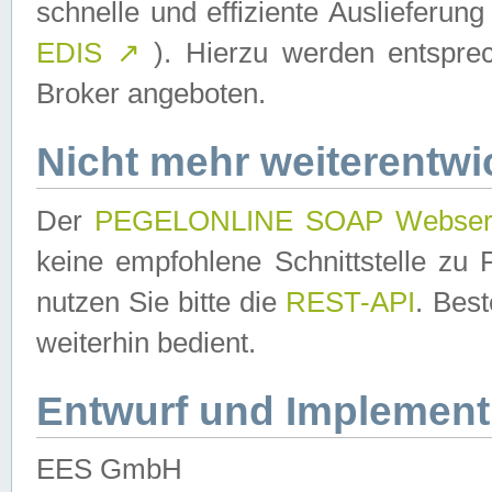
schnelle und effiziente Auslieferun
EDIS
↗
). Hierzu werden entspr
Broker angeboten.
Nicht mehr weiterentwi
Der
PEGELONLINE SOAP Webser
keine empfohlene Schnittstelle z
nutzen Sie bitte die
REST-API
. Bes
weiterhin bedient.
Entwurf und Implement
EES GmbH