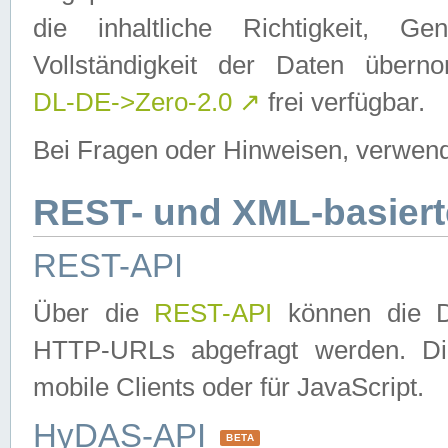
die inhaltliche Richtigkeit, Gen
Vollständigkeit der Daten über
DL-DE->Zero-2.0
↗
frei verfügbar.
Bei Fragen oder Hinweisen, verwend
REST- und XML-basiert
REST-API
Über die
REST-API
können die Da
HTTP-URLs abgefragt werden. Dies
mobile Clients oder für JavaScript.
HyDAS-API
BETA