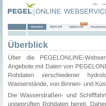
Hilfe
Lin
Überblick
REST-API
HyDAS-API
Visualisieru
Überblick
Über die PEGELONLINE-Webservic
Angebote mit Daten von PEGELONLI
Rohdaten verschiedener hydro
Wasserstände, von Binnen- und Küs
Die Wasserstraßen- und Schifffahr
ungeprüften Rohdaten bereit. Daher