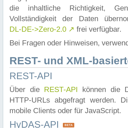
die inhaltliche Richtigkeit, Gen
Vollständigkeit der Daten über
DL-DE->Zero-2.0
↗
frei verfügbar.
Bei Fragen oder Hinweisen, verwend
REST- und XML-basiert
REST-API
Über die
REST-API
können die Da
HTTP-URLs abgefragt werden. Dies
mobile Clients oder für JavaScript.
HyDAS-API
BETA