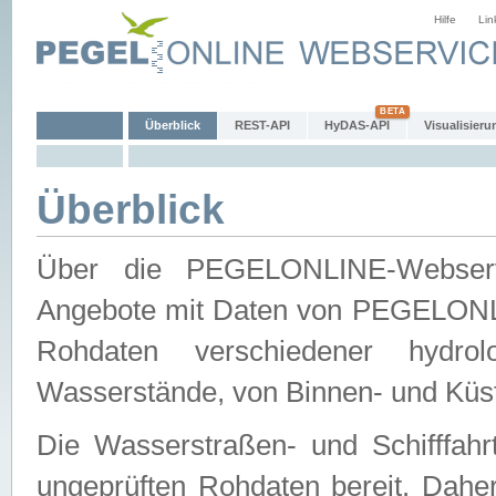
Hilfe
Lin
Überblick
REST-API
HyDAS-API
Visualisieru
Überblick
Über die PEGELONLINE-Webservic
Angebote mit Daten von PEGELONLI
Rohdaten verschiedener hydro
Wasserstände, von Binnen- und Küs
Die Wasserstraßen- und Schifffahr
ungeprüften Rohdaten bereit. Daher