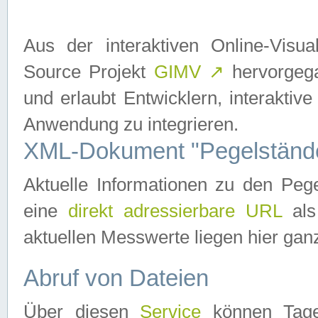
Aus der interaktiven Online-Vis
Source Projekt
GIMV
↗
hervorgega
und erlaubt Entwicklern, interaktive
Anwendung zu integrieren.
XML-Dokument "Pegelständ
Aktuelle Informationen zu den P
eine
direkt adressierbare URL
als
aktuellen Messwerte liegen hier ganz
Abruf von Dateien
Über diesen
Service
können Tages