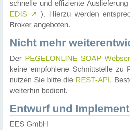
schnelle und effiziente Auslieferun
EDIS
↗
). Hierzu werden entspr
Broker angeboten.
Nicht mehr weiterentwi
Der
PEGELONLINE SOAP Webser
keine empfohlene Schnittstelle z
nutzen Sie bitte die
REST-API
. Bes
weiterhin bedient.
Entwurf und Implement
EES GmbH