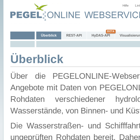
Hilfe
Lin
Überblick
REST-API
HyDAS-API
Visualisieru
Überblick
Über die PEGELONLINE-Webservic
Angebote mit Daten von PEGELONLI
Rohdaten verschiedener hydro
Wasserstände, von Binnen- und Küs
Die Wasserstraßen- und Schifffahr
ungeprüften Rohdaten bereit. Daher