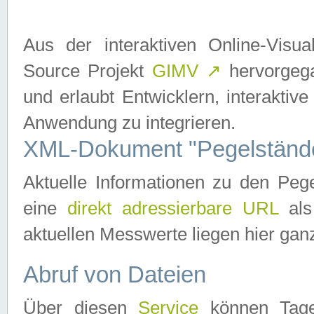
Aus der interaktiven Online-Vis
Source Projekt
GIMV
↗
hervorgega
und erlaubt Entwicklern, interaktive
Anwendung zu integrieren.
XML-Dokument "Pegelständ
Aktuelle Informationen zu den P
eine
direkt adressierbare URL
als
aktuellen Messwerte liegen hier ganz
Abruf von Dateien
Über diesen
Service
können Tages