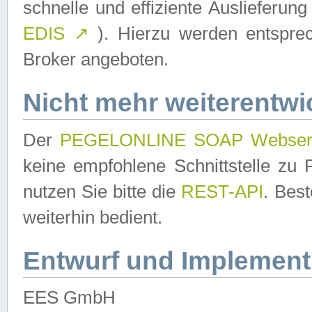
schnelle und effiziente Auslieferun
EDIS
↗
). Hierzu werden entspr
Broker angeboten.
Nicht mehr weiterentwi
Der
PEGELONLINE SOAP Webser
keine empfohlene Schnittstelle z
nutzen Sie bitte die
REST-API
. Bes
weiterhin bedient.
Entwurf und Implement
EES GmbH