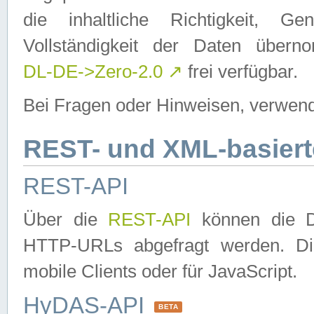
die inhaltliche Richtigkeit, Gen
Vollständigkeit der Daten über
DL-DE->Zero-2.0
↗
frei verfügbar.
Bei Fragen oder Hinweisen, verwend
REST- und XML-basiert
REST-API
Über die
REST-API
können die Da
HTTP-URLs abgefragt werden. Dies
mobile Clients oder für JavaScript.
HyDAS-API
BETA