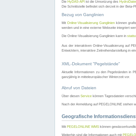
Die
HyDAS-API
ist die Umsetzung des
HydroDate
Die Schnittstelle befindet sich derzeit in der Bet
Bezug von Ganglinien
Mit
Online-Visualisierung Ganglinien
können grafis
werden und in eine externe Webseite integriert wer
Die Online-Visualisierung Ganglinien kann in
stati
Aus der interaktiven Online-Visualisierung auf
Entwicklern, interaktive Zeitreihendarstellung in 
XML-Dokument "Pegelstände"
Aktuelle Informationen zu den Pegelständen i
ganzjährig in mitteleuropäischer Winterzeit vor.
Abruf von Dateien
Über diesen
Service
können Tagesdateien verschi
Nach der Anmeldung auf PEGELONLINE stehen wei
Geografische Informationsdiens
Mit
PEGELONLINE WMS
können gewässerkundlic
Weiterhin sind die Informationen auch mit
PEGELO