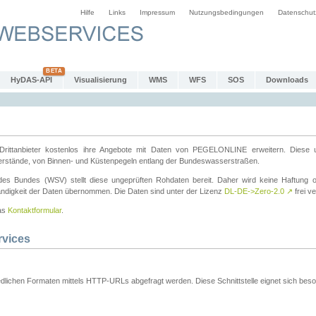
Hilfe
Links
Impressum
Nutzungsbedingungen
Datenschut
HyDAS-API
Visualisierung
WMS
WFS
SOS
Downloads
ttanbieter kostenlos ihre Angebote mit Daten von PEGELONLINE erweitern. Diese u
erstände, von Binnen- und Küstenpegeln entlang der Bundeswasserstraßen.
es Bundes (WSV) stellt diese ungeprüften Rohdaten bereit. Daher wird keine Haftung oder
ständigkeit der Daten übernommen. Die Daten sind unter der Lizenz
DL-DE->Zero-2.0
↗
frei ve
das
Kontaktformular
.
rvices
dlichen Formaten mittels HTTP-URLs abgefragt werden. Diese Schnittstelle eignet sich besond