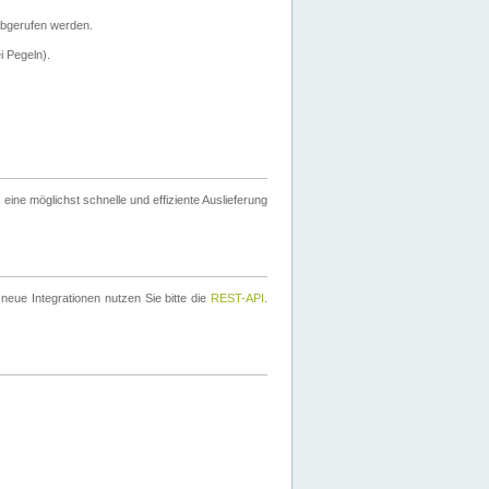
bgerufen werden.
i Pegeln).
ine möglichst schnelle und effiziente Auslieferung
eue Integrationen nutzen Sie bitte die
REST-API
.