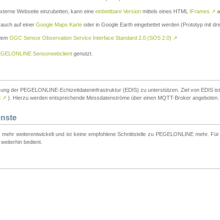
externe Webseite einzubetten, kann eine
einbettbare Version
mittels eines HTML
IFrames
↗
a
 auch auf einer
Google Maps Karte
oder in Google Earth eingebettet werden (Prototyp mit dre
 dem
OGC Sensor Observation Service Interface Standard 2.0 (SOS 2.0)
↗
GELONLINE Sensorwebclient
genutzt.
tzung der PEGELONLINE-Echtzeitdateninfrastruktur (EDIS) zu unterstützen. Ziel von EDIS ist e
S
↗
). Hierzu werden entsprechende Messdatenströme über einen MQTT-Broker angeboten.
enste
t mehr weiterentwickelt und ist keine empfohlene Schnittstelle zu PEGELONLINE mehr. Für n
weiterhin bedient.