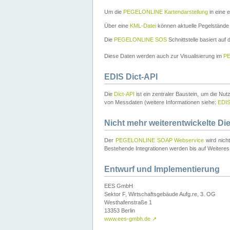
Um die
PEGELONLINE Kartendarstellung
in eine 
Über eine
KML-Datei
können aktuelle Pegelstände
Die
PEGELONLINE SOS
Schnittstelle basiert auf
Diese Daten werden auch zur Visualisierung im
PE
EDIS Dict-API
Die
Dict-API
ist ein zentraler Baustein, um die Nu
von Messdaten (weitere Informationen siehe:
EDI
Nicht mehr weiterentwickelte Di
Der
PEGELONLINE SOAP Webservice
wird nich
Bestehende Integrationen werden bis auf Weiteres 
Entwurf und Implementierung
EES GmbH
Sektor F, Wirtschaftsgebäude Aufg.re, 3. OG
Westhafenstraße 1
13353 Berlin
www.ees-gmbh.de
↗