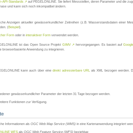
n-API-Standards
↗
auf PEGELONLINE. Sie liefert Messstellen, deren Parameter und die z
a-Phase und kann sich noch inkompatibel ändern.
che Anzeigen aktueller gewässerkundlicher Zeitreihen (z.B. Wasserstandsdaten einer Mes
den. (
Beispiel
).
scher Form
oder in
interaktiver Form
verwendet werden.
 PEGELONLINE ist das Open Source Projekt
GIMV
↗
hervorgegangen. Es basiert auf
Googl
eine browserbasierte Anwendung zu integrieren.
n PEGELONLINE kann auch über eine
direkt adressierbare URL
als XML bezogen werden. Die
edener gewässerkundlicher Parameter der letzten 31 Tage bezogen werden.
tere Funktionen zur Verfügung.
te
he Informationen als
OGC Web Map Service (WMS)
in eine Kartenanwendung integriert wer
NLINE WFS
als
OGC Web Feature Service (WFS)
beziehbar.