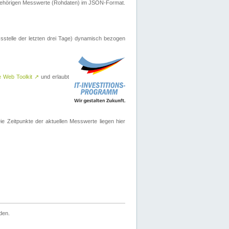
ugehörigen Messwerte (Rohdaten) im JSON-Format.
sstelle der letzten drei Tage) dynamisch bezogen
e Web Toolkit
↗
und erlaubt
 Zeitpunkte der aktuellen Messwerte liegen hier
den.