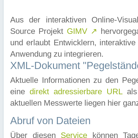
Aus der interaktiven Online-Vis
Source Projekt
GIMV
↗
hervorgega
und erlaubt Entwicklern, interaktive
Anwendung zu integrieren.
XML-Dokument "Pegelständ
Aktuelle Informationen zu den P
eine
direkt adressierbare URL
als
aktuellen Messwerte liegen hier ganz
Abruf von Dateien
Über diesen
Service
können Tages