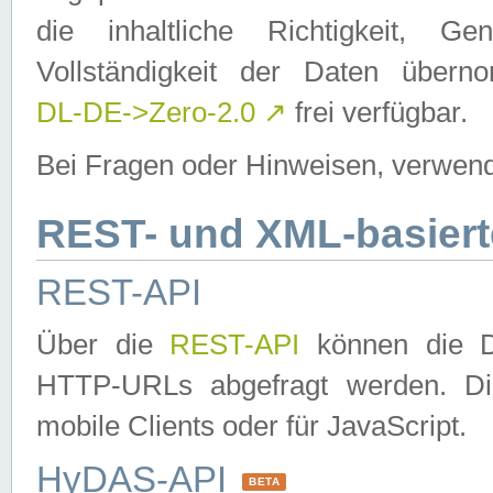
die inhaltliche Richtigkeit, Gen
Vollständigkeit der Daten über
DL-DE->Zero-2.0
↗
frei verfügbar.
Bei Fragen oder Hinweisen, verwend
REST- und XML-basiert
REST-API
Über die
REST-API
können die Da
HTTP-URLs abgefragt werden. Dies
mobile Clients oder für JavaScript.
HyDAS-API
BETA