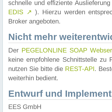
schnelle und effiziente Auslieferun
EDIS
↗
). Hierzu werden entspr
Broker angeboten.
Nicht mehr weiterentwi
Der
PEGELONLINE SOAP Webser
keine empfohlene Schnittstelle z
nutzen Sie bitte die
REST-API
. Bes
weiterhin bedient.
Entwurf und Implement
EES GmbH