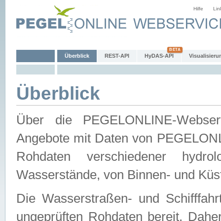
Hilfe
Lin
Überblick
REST-API
HyDAS-API
Visualisieru
Überblick
Über die PEGELONLINE-Webservic
Angebote mit Daten von PEGELONLI
Rohdaten verschiedener hydro
Wasserstände, von Binnen- und Küs
Die Wasserstraßen- und Schifffahr
ungeprüften Rohdaten bereit. Daher