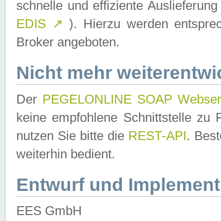
schnelle und effiziente Auslieferun
EDIS
↗
). Hierzu werden entspr
Broker angeboten.
Nicht mehr weiterentwi
Der
PEGELONLINE SOAP Webser
keine empfohlene Schnittstelle z
nutzen Sie bitte die
REST-API
. Bes
weiterhin bedient.
Entwurf und Implement
EES GmbH