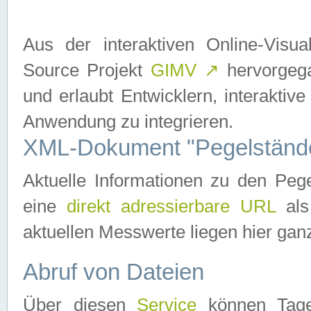
Aus der interaktiven Online-Vis
Source Projekt
GIMV
↗
hervorgega
und erlaubt Entwicklern, interaktive
Anwendung zu integrieren.
XML-Dokument "Pegelständ
Aktuelle Informationen zu den P
eine
direkt adressierbare URL
als
aktuellen Messwerte liegen hier ganz
Abruf von Dateien
Über diesen
Service
können Tages