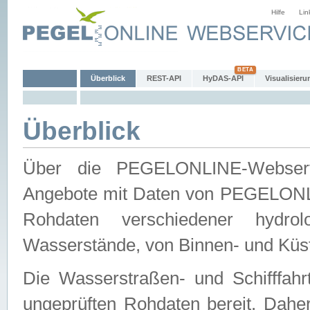
Hilfe
Lin
Überblick
REST-API
HyDAS-API
Visualisieru
Überblick
Über die PEGELONLINE-Webservic
Angebote mit Daten von PEGELONLI
Rohdaten verschiedener hydro
Wasserstände, von Binnen- und Küs
Die Wasserstraßen- und Schifffahr
ungeprüften Rohdaten bereit. Daher