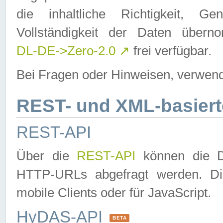
die inhaltliche Richtigkeit, Gen
Vollständigkeit der Daten über
DL-DE->Zero-2.0
↗
frei verfügbar.
Bei Fragen oder Hinweisen, verwend
REST- und XML-basiert
REST-API
Über die
REST-API
können die Da
HTTP-URLs abgefragt werden. Dies
mobile Clients oder für JavaScript.
HyDAS-API
BETA