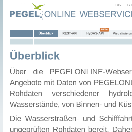
Hilfe
Lin
Überblick
REST-API
HyDAS-API
Visualisieru
Überblick
Über die PEGELONLINE-Webservic
Angebote mit Daten von PEGELONLI
Rohdaten verschiedener hydro
Wasserstände, von Binnen- und Küs
Die Wasserstraßen- und Schifffahr
ungeprüften Rohdaten bereit. Daher