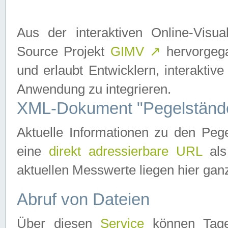
Aus der interaktiven Online-Vis
Source Projekt
GIMV
↗
hervorgega
und erlaubt Entwicklern, interaktive
Anwendung zu integrieren.
XML-Dokument "Pegelständ
Aktuelle Informationen zu den P
eine
direkt adressierbare URL
als
aktuellen Messwerte liegen hier ganz
Abruf von Dateien
Über diesen
Service
können Tages