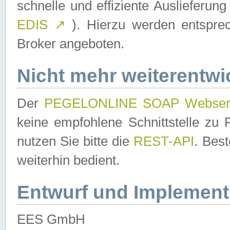
schnelle und effiziente Auslieferun
EDIS
↗
). Hierzu werden entspr
Broker angeboten.
Nicht mehr weiterentwi
Der
PEGELONLINE SOAP Webser
keine empfohlene Schnittstelle z
nutzen Sie bitte die
REST-API
. Bes
weiterhin bedient.
Entwurf und Implement
EES GmbH