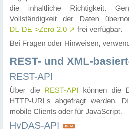
die inhaltliche Richtigkeit, Gen
Vollständigkeit der Daten über
DL-DE->Zero-2.0
↗
frei verfügbar.
Bei Fragen oder Hinweisen, verwend
REST- und XML-basiert
REST-API
Über die
REST-API
können die Da
HTTP-URLs abgefragt werden. Dies
mobile Clients oder für JavaScript.
HyDAS-API
BETA