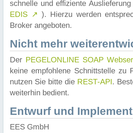
schnelle und effiziente Auslieferun
EDIS
↗
). Hierzu werden entspr
Broker angeboten.
Nicht mehr weiterentwi
Der
PEGELONLINE SOAP Webser
keine empfohlene Schnittstelle z
nutzen Sie bitte die
REST-API
. Bes
weiterhin bedient.
Entwurf und Implement
EES GmbH