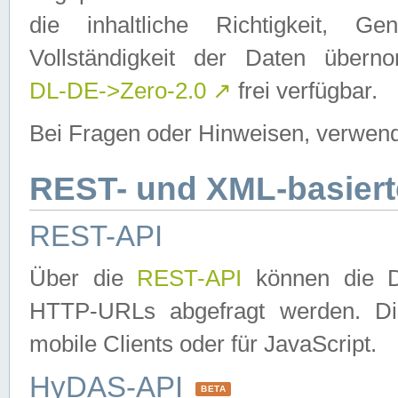
die inhaltliche Richtigkeit, Gen
Vollständigkeit der Daten über
DL-DE->Zero-2.0
↗
frei verfügbar.
Bei Fragen oder Hinweisen, verwend
REST- und XML-basiert
REST-API
Über die
REST-API
können die Da
HTTP-URLs abgefragt werden. Dies
mobile Clients oder für JavaScript.
HyDAS-API
BETA