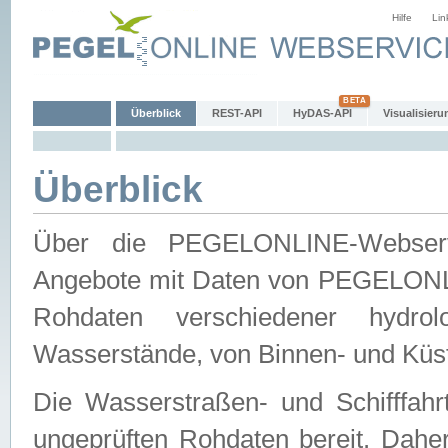
Hilfe
Lin
Überblick
REST-API
HyDAS-API
Visualisieru
Überblick
Über die PEGELONLINE-Webservic
Angebote mit Daten von PEGELONLI
Rohdaten verschiedener hydro
Wasserstände, von Binnen- und Küs
Die Wasserstraßen- und Schifffahr
ungeprüften Rohdaten bereit. Daher