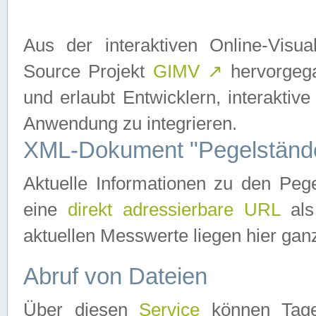
Aus der interaktiven Online-Vis
Source Projekt
GIMV
↗
hervorgega
und erlaubt Entwicklern, interaktive
Anwendung zu integrieren.
XML-Dokument "Pegelständ
Aktuelle Informationen zu den P
eine
direkt adressierbare URL
als
aktuellen Messwerte liegen hier ganz
Abruf von Dateien
Über diesen
Service
können Tages