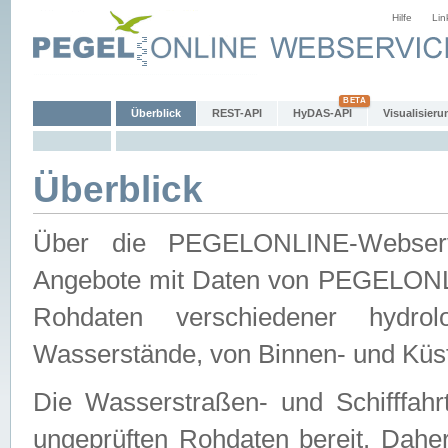
Hilfe
Lin
Überblick
REST-API
HyDAS-API
Visualisieru
Überblick
Über die PEGELONLINE-Webservic
Angebote mit Daten von PEGELONLI
Rohdaten verschiedener hydro
Wasserstände, von Binnen- und Küs
Die Wasserstraßen- und Schifffahr
ungeprüften Rohdaten bereit. Daher