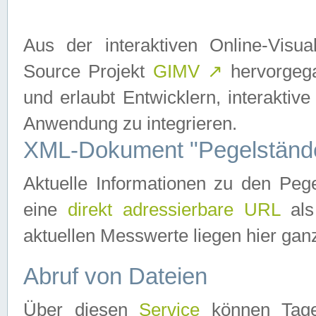
Aus der interaktiven Online-Vis
Source Projekt
GIMV
↗
hervorgega
und erlaubt Entwicklern, interaktive
Anwendung zu integrieren.
XML-Dokument "Pegelständ
Aktuelle Informationen zu den P
eine
direkt adressierbare URL
als
aktuellen Messwerte liegen hier ganz
Abruf von Dateien
Über diesen
Service
können Tages