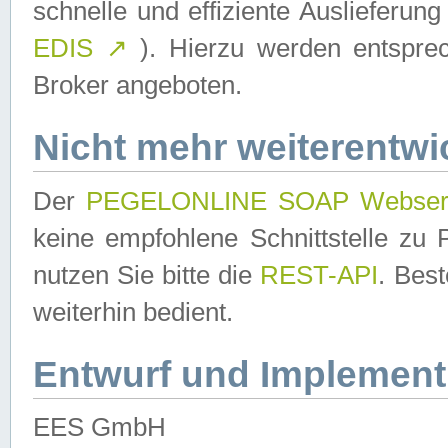
schnelle und effiziente Auslieferun
EDIS
↗
). Hierzu werden entspr
Broker angeboten.
Nicht mehr weiterentwi
Der
PEGELONLINE SOAP Webser
keine empfohlene Schnittstelle z
nutzen Sie bitte die
REST-API
. Bes
weiterhin bedient.
Entwurf und Implement
EES GmbH