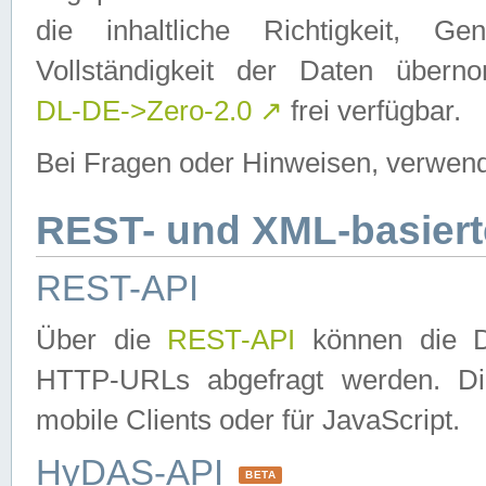
die inhaltliche Richtigkeit, Gen
Vollständigkeit der Daten über
DL-DE->Zero-2.0
↗
frei verfügbar.
Bei Fragen oder Hinweisen, verwend
REST- und XML-basiert
REST-API
Über die
REST-API
können die Da
HTTP-URLs abgefragt werden. Dies
mobile Clients oder für JavaScript.
HyDAS-API
BETA