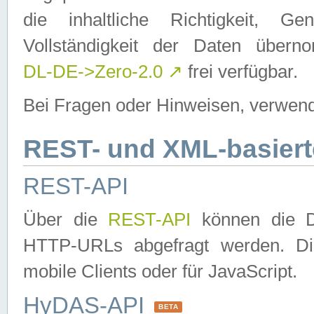
die inhaltliche Richtigkeit, Gen
Vollständigkeit der Daten über
DL-DE->Zero-2.0
↗
frei verfügbar.
Bei Fragen oder Hinweisen, verwend
REST- und XML-basiert
REST-API
Über die
REST-API
können die Da
HTTP-URLs abgefragt werden. Dies
mobile Clients oder für JavaScript.
HyDAS-API
BETA