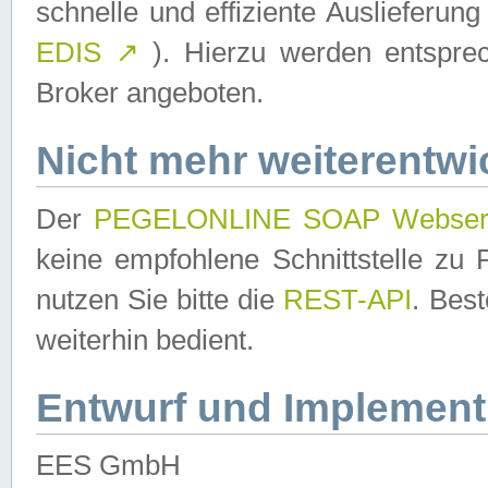
schnelle und effiziente Auslieferun
EDIS
↗
). Hierzu werden entspr
Broker angeboten.
Nicht mehr weiterentwi
Der
PEGELONLINE SOAP Webser
keine empfohlene Schnittstelle z
nutzen Sie bitte die
REST-API
. Bes
weiterhin bedient.
Entwurf und Implement
EES GmbH