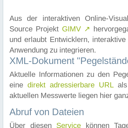
Aus der interaktiven Online-Vis
Source Projekt
GIMV
↗
hervorgega
und erlaubt Entwicklern, interaktive
Anwendung zu integrieren.
XML-Dokument "Pegelständ
Aktuelle Informationen zu den P
eine
direkt adressierbare URL
als
aktuellen Messwerte liegen hier ganz
Abruf von Dateien
Über diesen
Service
können Tages