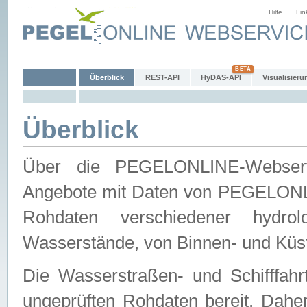
Hilfe
Lin
Überblick
REST-API
HyDAS-API
Visualisieru
Überblick
Über die PEGELONLINE-Webservic
Angebote mit Daten von PEGELONLI
Rohdaten verschiedener hydro
Wasserstände, von Binnen- und Küs
Die Wasserstraßen- und Schifffahr
ungeprüften Rohdaten bereit. Daher