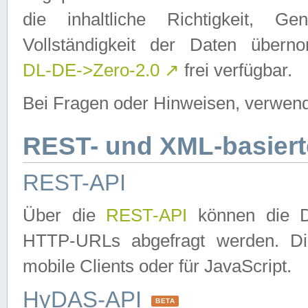
die inhaltliche Richtigkeit, Gen
Vollständigkeit der Daten über
DL-DE->Zero-2.0
↗
frei verfügbar.
Bei Fragen oder Hinweisen, verwend
REST- und XML-basiert
REST-API
Über die
REST-API
können die Da
HTTP-URLs abgefragt werden. Dies
mobile Clients oder für JavaScript.
HyDAS-API
BETA