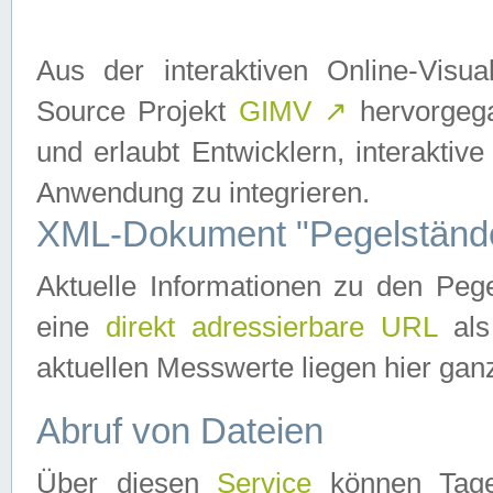
Aus der interaktiven Online-Vis
Source Projekt
GIMV
↗
hervorgega
und erlaubt Entwicklern, interaktive
Anwendung zu integrieren.
XML-Dokument "Pegelständ
Aktuelle Informationen zu den P
eine
direkt adressierbare URL
als
aktuellen Messwerte liegen hier ganz
Abruf von Dateien
Über diesen
Service
können Tages