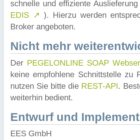
schnelle und effiziente Auslieferun
EDIS
↗
). Hierzu werden entspr
Broker angeboten.
Nicht mehr weiterentwi
Der
PEGELONLINE SOAP Webser
keine empfohlene Schnittstelle z
nutzen Sie bitte die
REST-API
. Bes
weiterhin bedient.
Entwurf und Implement
EES GmbH