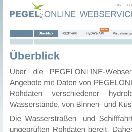
Hilfe
Lin
Überblick
REST-API
HyDAS-API
Visualisieru
Überblick
Über die PEGELONLINE-Webservic
Angebote mit Daten von PEGELONLI
Rohdaten verschiedener hydro
Wasserstände, von Binnen- und Küs
Die Wasserstraßen- und Schifffahr
ungeprüften Rohdaten bereit. Daher