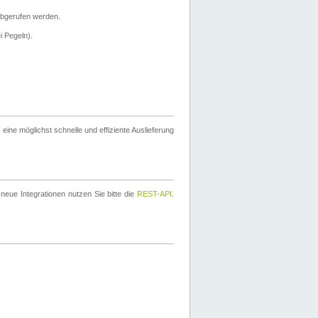
bgerufen werden.
i Pegeln).
ine möglichst schnelle und effiziente Auslieferung
eue Integrationen nutzen Sie bitte die
REST-API
.