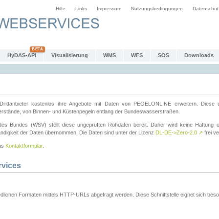
Hilfe
Links
Impressum
Nutzungsbedingungen
Datenschut
HyDAS-API
Visualisierung
WMS
WFS
SOS
Downloads
ttanbieter kostenlos ihre Angebote mit Daten von PEGELONLINE erweitern. Diese u
erstände, von Binnen- und Küstenpegeln entlang der Bundeswasserstraßen.
es Bundes (WSV) stellt diese ungeprüften Rohdaten bereit. Daher wird keine Haftung oder
ständigkeit der Daten übernommen. Die Daten sind unter der Lizenz
DL-DE->Zero-2.0
↗
frei ve
das
Kontaktformular
.
rvices
dlichen Formaten mittels HTTP-URLs abgefragt werden. Diese Schnittstelle eignet sich besond