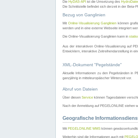
Die
HyDAS-API
ist die Umsetzung des
HydroDate
Die Schnittstelle befindet sich derzeit in der Bet
Bezug von Ganglinien
Mit
Online-Visualisierung Ganglinien
können grafis
werden und in eine externe Webseite integriert wer
Die Online-Visualisierung Ganglinien kann in
stati
Aus der interaktiven Online-Visualisierung auf
Entwicklern, interaktive Zeitreihendarstellung in 
XML-Dokument "Pegelstände"
Aktuelle Informationen zu den Pegelständen i
ganzjährig in mitteleuropäischer Winterzeit vor.
Abruf von Dateien
Über diesen
Service
können Tagesdateien verschi
Nach der Anmeldung auf PEGELONLINE stehen wei
Geografische Informationsdiens
Mit
PEGELONLINE WMS
können gewässerkundlic
Weiterhin sind die Informationen auch mit
PEGELO