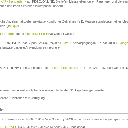
n-API-Standards
↗
auf PEGELONLINE. Sie liefert Messstellen, deren Parameter und die z
a-Phase und kann sich noch inkompatibel ändern.
che Anzeigen aktueller gewässerkundlicher Zeitreihen (z.B. Wasserstandsdaten einer Mes
den. (
Beispiel
).
scher Form
oder in
interaktiver Form
verwendet werden.
 PEGELONLINE ist das Open Source Projekt
GIMV
↗
hervorgegangen. Es basiert auf
Googl
eine browserbasierte Anwendung zu integrieren.
n PEGELONLINE kann auch über eine
direkt adressierbare URL
als XML bezogen werden. Die
edener gewässerkundlicher Parameter der letzten 31 Tage bezogen werden.
tere Funktionen zur Verfügung.
te
he Informationen als
OGC Web Map Service (WMS)
in eine Kartenanwendung integriert wer
NLINE WFS
als
OGC Web Feature Service (WFS)
beziehbar.