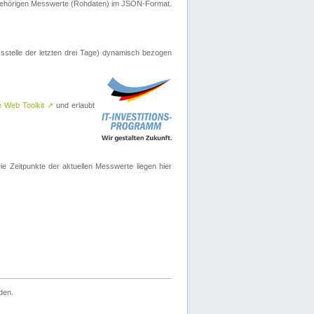
ugehörigen Messwerte (Rohdaten) im JSON-Format.
sstelle der letzten drei Tage) dynamisch bezogen
e Web Toolkit
↗
und erlaubt
 Zeitpunkte der aktuellen Messwerte liegen hier
den.