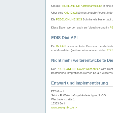
Um die
PEGELONLINE Kartendarstellung
in eine 
Über eine
KML-Datei
können aktuelle Pegelstände
Die
PEGELONLINE SOS
Schnittstelle basiert auf
Diese Daten werden auch zur Visualisierung im
PE
EDIS Dict-API
Die
Dict-API
ist ein zentraler Baustein, um die Nu
von Messdaten (weitere Informationen siehe:
EDI
Nicht mehr weiterentwickelte Di
Der
PEGELONLINE SOAP Webservice
wird nich
Bestehende Integrationen werden bis auf Weiteres 
Entwurf und Implementierung
EES GmbH
Sektor F, Wirtschaftsgebäude Aufg.re, 3. OG
Westhafenstraße 1
13353 Berlin
www.ees-gmbh.de
↗