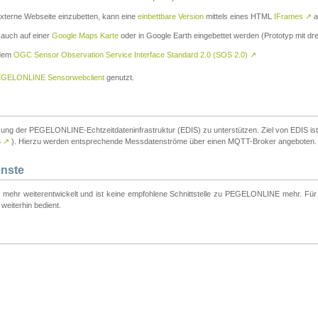
externe Webseite einzubetten, kann eine
einbettbare Version
mittels eines HTML
IFrames
↗
a
 auch auf einer
Google Maps Karte
oder in Google Earth eingebettet werden (Prototyp mit dre
 dem
OGC Sensor Observation Service Interface Standard 2.0 (SOS 2.0)
↗
GELONLINE Sensorwebclient
genutzt.
tzung der PEGELONLINE-Echtzeitdateninfrastruktur (EDIS) zu unterstützen. Ziel von EDIS ist e
S
↗
). Hierzu werden entsprechende Messdatenströme über einen MQTT-Broker angeboten.
enste
t mehr weiterentwickelt und ist keine empfohlene Schnittstelle zu PEGELONLINE mehr. Für n
weiterhin bedient.