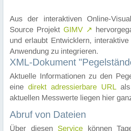
Aus der interaktiven Online-Vis
Source Projekt
GIMV
↗
hervorgega
und erlaubt Entwicklern, interaktive
Anwendung zu integrieren.
XML-Dokument "Pegelständ
Aktuelle Informationen zu den P
eine
direkt adressierbare URL
als
aktuellen Messwerte liegen hier ganz
Abruf von Dateien
Über diesen
Service
können Tages