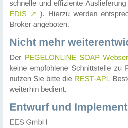
schnelle und effiziente Auslieferun
EDIS
↗
). Hierzu werden entspr
Broker angeboten.
Nicht mehr weiterentwi
Der
PEGELONLINE SOAP Webser
keine empfohlene Schnittstelle z
nutzen Sie bitte die
REST-API
. Bes
weiterhin bedient.
Entwurf und Implement
EES GmbH