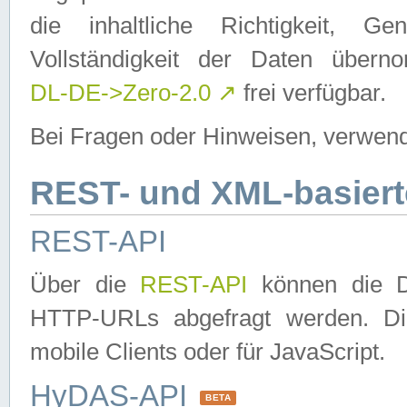
die inhaltliche Richtigkeit, Gen
Vollständigkeit der Daten über
DL-DE->Zero-2.0
↗
frei verfügbar.
Bei Fragen oder Hinweisen, verwend
REST- und XML-basiert
REST-API
Über die
REST-API
können die Da
HTTP-URLs abgefragt werden. Dies
mobile Clients oder für JavaScript.
HyDAS-API
BETA