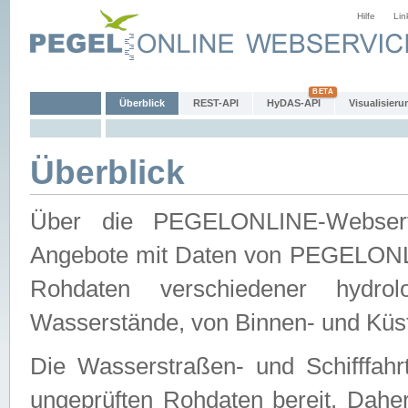
Hilfe
Lin
Überblick
REST-API
HyDAS-API
Visualisieru
Überblick
Über die PEGELONLINE-Webservic
Angebote mit Daten von PEGELONLI
Rohdaten verschiedener hydro
Wasserstände, von Binnen- und Küs
Die Wasserstraßen- und Schifffahr
ungeprüften Rohdaten bereit. Daher