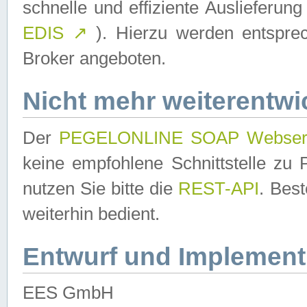
schnelle und effiziente Auslieferun
EDIS
↗
). Hierzu werden entspr
Broker angeboten.
Nicht mehr weiterentwi
Der
PEGELONLINE SOAP Webser
keine empfohlene Schnittstelle z
nutzen Sie bitte die
REST-API
. Bes
weiterhin bedient.
Entwurf und Implement
EES GmbH