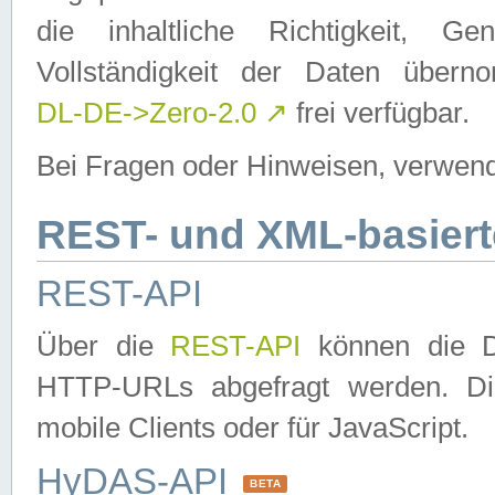
die inhaltliche Richtigkeit, Gen
Vollständigkeit der Daten über
DL-DE->Zero-2.0
↗
frei verfügbar.
Bei Fragen oder Hinweisen, verwend
REST- und XML-basiert
REST-API
Über die
REST-API
können die Da
HTTP-URLs abgefragt werden. Dies
mobile Clients oder für JavaScript.
HyDAS-API
BETA