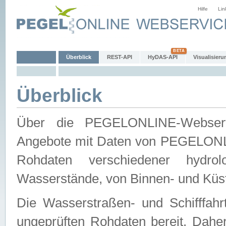
Hilfe
Lin
Überblick
REST-API
HyDAS-API
Visualisieru
Überblick
Über die PEGELONLINE-Webservic
Angebote mit Daten von PEGELONLI
Rohdaten verschiedener hydro
Wasserstände, von Binnen- und Küs
Die Wasserstraßen- und Schifffahr
ungeprüften Rohdaten bereit. Daher