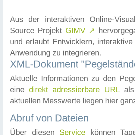
Aus der interaktiven Online-Vis
Source Projekt
GIMV
↗
hervorgega
und erlaubt Entwicklern, interaktive
Anwendung zu integrieren.
XML-Dokument "Pegelständ
Aktuelle Informationen zu den P
eine
direkt adressierbare URL
als
aktuellen Messwerte liegen hier ganz
Abruf von Dateien
Über diesen
Service
können Tages