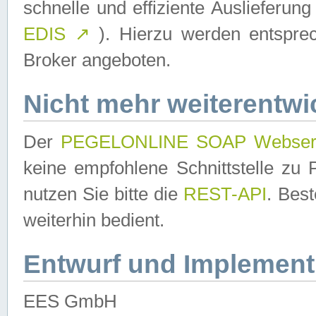
schnelle und effiziente Auslieferun
EDIS
↗
). Hierzu werden entspr
Broker angeboten.
Nicht mehr weiterentwi
Der
PEGELONLINE SOAP Webser
keine empfohlene Schnittstelle z
nutzen Sie bitte die
REST-API
. Bes
weiterhin bedient.
Entwurf und Implement
EES GmbH