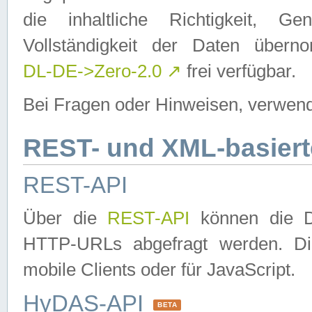
die inhaltliche Richtigkeit, Gen
Vollständigkeit der Daten über
DL-DE->Zero-2.0
↗
frei verfügbar.
Bei Fragen oder Hinweisen, verwend
REST- und XML-basiert
REST-API
Über die
REST-API
können die Da
HTTP-URLs abgefragt werden. Dies
mobile Clients oder für JavaScript.
HyDAS-API
BETA