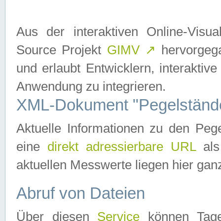
Aus der interaktiven Online-Vis
Source Projekt
GIMV
↗
hervorgega
und erlaubt Entwicklern, interaktive
Anwendung zu integrieren.
XML-Dokument "Pegelständ
Aktuelle Informationen zu den P
eine
direkt adressierbare URL
als
aktuellen Messwerte liegen hier ganz
Abruf von Dateien
Über diesen
Service
können Tages