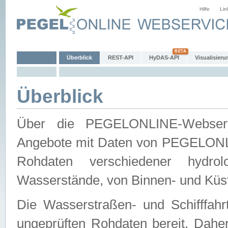
Hilfe
Lin
Überblick
REST-API
HyDAS-API
Visualisieru
Überblick
Über die PEGELONLINE-Webservic
Angebote mit Daten von PEGELONLI
Rohdaten verschiedener hydro
Wasserstände, von Binnen- und Küs
Die Wasserstraßen- und Schifffahr
ungeprüften Rohdaten bereit. Daher