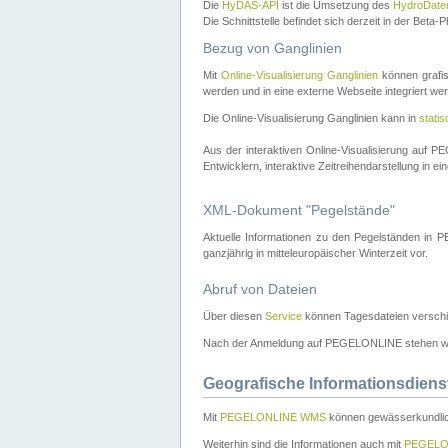
Die
HyDAS-API
ist die Umsetzung des
HydroDate
Die Schnittstelle befindet sich derzeit in der Bet
Bezug von Ganglinien
Mit
Online-Visualisierung Ganglinien
können grafis
werden und in eine externe Webseite integriert wer
Die Online-Visualisierung Ganglinien kann in
stati
Aus der interaktiven Online-Visualisierung auf
Entwicklern, interaktive Zeitreihendarstellung in 
XML-Dokument "Pegelstände"
Aktuelle Informationen zu den Pegelständen i
ganzjährig in mitteleuropäischer Winterzeit vor.
Abruf von Dateien
Über diesen
Service
können Tagesdateien verschi
Nach der Anmeldung auf PEGELONLINE stehen wei
Geografische Informationsdiens
Mit
PEGELONLINE WMS
können gewässerkundlic
Weiterhin sind die Informationen auch mit
PEGELO