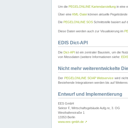
Um die
PEGELONLINE Kartendarstellung
in eine 
Über eine
KML-Datei
können aktuelle Pegelstände
Die
PEGELONLINE SOS
Schnittstelle basiert auf
Diese Daten werden auch zur Visualisierung im
PE
EDIS Dict-API
Die
Dict-API
ist ein zentraler Baustein, um die Nu
von Messdaten (weitere Informationen siehe:
EDI
Nicht mehr weiterentwickelte Di
Der
PEGELONLINE SOAP Webservice
wird nich
Bestehende Integrationen werden bis auf Weiteres 
Entwurf und Implementierung
EES GmbH
Sektor F, Wirtschaftsgebäude Aufg.re, 3. OG
Westhafenstraße 1
13353 Berlin
www.ees-gmbh.de
↗