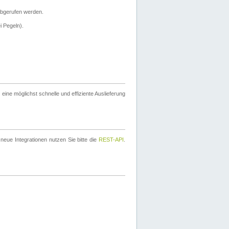
bgerufen werden.
i Pegeln).
ine möglichst schnelle und effiziente Auslieferung
eue Integrationen nutzen Sie bitte die
REST-API
.