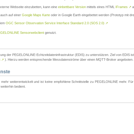
externe Webseite einzubetten, kann eine
einbettbare Version
mittels eines HTML
IFrames
↗
a
 auch auf einer
Google Maps Karte
oder in Google Earth eingebettet werden (Prototyp mit dre
 dem
OGC Sensor Observation Service Interface Standard 2.0 (SOS 2.0)
↗
GELONLINE Sensorwebclient
genutzt.
tzung der PEGELONLINE-Echtzeitdateninfrastruktur (EDIS) zu unterstützen. Ziel von EDIS ist e
S
↗
). Hierzu werden entsprechende Messdatenströme über einen MQTT-Broker angeboten.
enste
t mehr weiterentwickelt und ist keine empfohlene Schnittstelle zu PEGELONLINE mehr. Für n
weiterhin bedient.