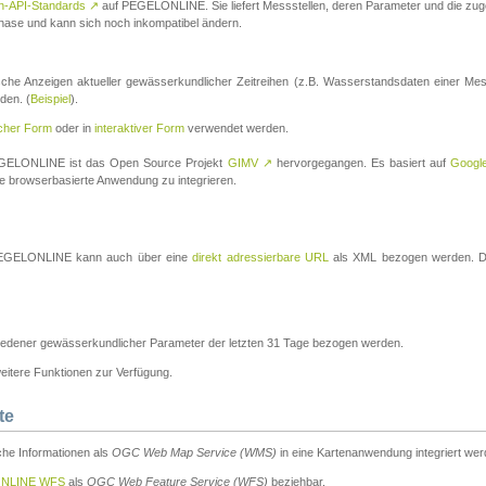
n-API-Standards
↗
auf PEGELONLINE. Sie liefert Messstellen, deren Parameter und die z
a-Phase und kann sich noch inkompatibel ändern.
che Anzeigen aktueller gewässerkundlicher Zeitreihen (z.B. Wasserstandsdaten einer Mes
den. (
Beispiel
).
scher Form
oder in
interaktiver Form
verwendet werden.
 PEGELONLINE ist das Open Source Projekt
GIMV
↗
hervorgegangen. Es basiert auf
Googl
eine browserbasierte Anwendung zu integrieren.
n PEGELONLINE kann auch über eine
direkt adressierbare URL
als XML bezogen werden. Die
edener gewässerkundlicher Parameter der letzten 31 Tage bezogen werden.
tere Funktionen zur Verfügung.
te
he Informationen als
OGC Web Map Service (WMS)
in eine Kartenanwendung integriert wer
NLINE WFS
als
OGC Web Feature Service (WFS)
beziehbar.