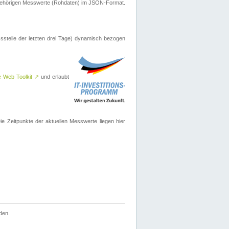
ugehörigen Messwerte (Rohdaten) im JSON-Format.
sstelle der letzten drei Tage) dynamisch bezogen
e Web Toolkit
↗
und erlaubt
 Zeitpunkte der aktuellen Messwerte liegen hier
den.