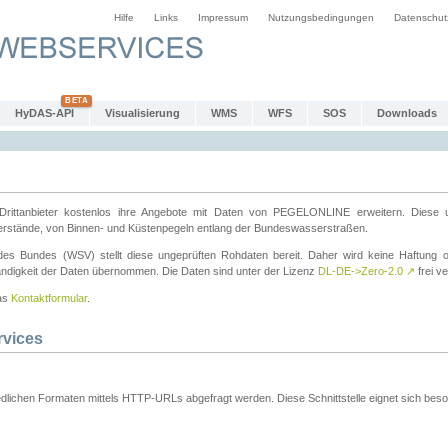
Hilfe
Links
Impressum
Nutzungsbedingungen
Datenschut
HyDAS-API
Visualisierung
WMS
WFS
SOS
Downloads
ttanbieter kostenlos ihre Angebote mit Daten von PEGELONLINE erweitern. Diese u
erstände, von Binnen- und Küstenpegeln entlang der Bundeswasserstraßen.
es Bundes (WSV) stellt diese ungeprüften Rohdaten bereit. Daher wird keine Haftung oder
ständigkeit der Daten übernommen. Die Daten sind unter der Lizenz
DL-DE->Zero-2.0
↗
frei ve
das
Kontaktformular
.
rvices
dlichen Formaten mittels HTTP-URLs abgefragt werden. Diese Schnittstelle eignet sich besond