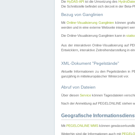
Die
HyDAS-API
ist die Umsetzung des
HydroDate
Die Schnittstelle befindet sich derzeit in der Bet
Bezug von Ganglinien
Mit
Online-Visualisierung Ganglinien
können grafis
werden und in eine externe Webseite integriert wer
Die Online-Visualisierung Ganglinien kann in
stati
Aus der interaktiven Online-Visualisierung auf
Entwicklern, interaktive Zeitreihendarstellung in 
XML-Dokument "Pegelstände"
Aktuelle Informationen zu den Pegelständen i
ganzjährig in mitteleuropäischer Winterzeit vor.
Abruf von Dateien
Über diesen
Service
können Tagesdateien verschi
Nach der Anmeldung auf PEGELONLINE stehen wei
Geografische Informationsdiens
Mit
PEGELONLINE WMS
können gewässerkundlic
Weiterhin sind die Informationen auch mit
PEGELO