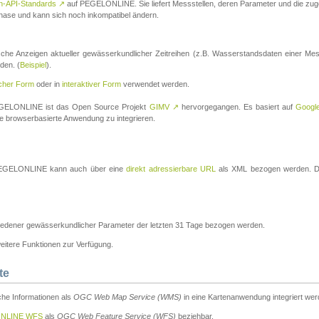
n-API-Standards
↗
auf PEGELONLINE. Sie liefert Messstellen, deren Parameter und die z
a-Phase und kann sich noch inkompatibel ändern.
che Anzeigen aktueller gewässerkundlicher Zeitreihen (z.B. Wasserstandsdaten einer Mes
den. (
Beispiel
).
scher Form
oder in
interaktiver Form
verwendet werden.
 PEGELONLINE ist das Open Source Projekt
GIMV
↗
hervorgegangen. Es basiert auf
Googl
eine browserbasierte Anwendung zu integrieren.
n PEGELONLINE kann auch über eine
direkt adressierbare URL
als XML bezogen werden. Die
edener gewässerkundlicher Parameter der letzten 31 Tage bezogen werden.
tere Funktionen zur Verfügung.
te
he Informationen als
OGC Web Map Service (WMS)
in eine Kartenanwendung integriert wer
NLINE WFS
als
OGC Web Feature Service (WFS)
beziehbar.