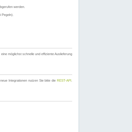
bgerufen werden.
i Pegeln).
ine möglichst schnelle und effiziente Auslieferung
eue Integrationen nutzen Sie bitte die
REST-API
.