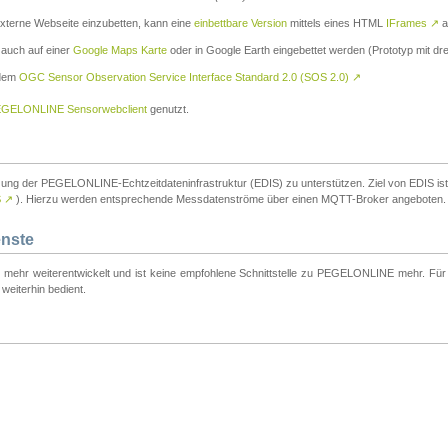
externe Webseite einzubetten, kann eine
einbettbare Version
mittels eines HTML
IFrames
↗
a
 auch auf einer
Google Maps Karte
oder in Google Earth eingebettet werden (Prototyp mit dre
 dem
OGC Sensor Observation Service Interface Standard 2.0 (SOS 2.0)
↗
GELONLINE Sensorwebclient
genutzt.
tzung der PEGELONLINE-Echtzeitdateninfrastruktur (EDIS) zu unterstützen. Ziel von EDIS ist e
S
↗
). Hierzu werden entsprechende Messdatenströme über einen MQTT-Broker angeboten.
enste
t mehr weiterentwickelt und ist keine empfohlene Schnittstelle zu PEGELONLINE mehr. Für n
weiterhin bedient.