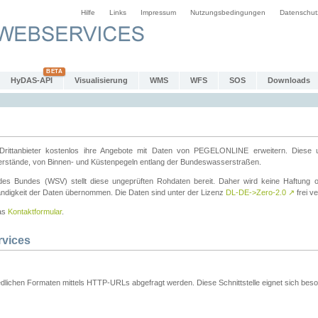
Hilfe
Links
Impressum
Nutzungsbedingungen
Datenschut
HyDAS-API
Visualisierung
WMS
WFS
SOS
Downloads
ttanbieter kostenlos ihre Angebote mit Daten von PEGELONLINE erweitern. Diese u
erstände, von Binnen- und Küstenpegeln entlang der Bundeswasserstraßen.
es Bundes (WSV) stellt diese ungeprüften Rohdaten bereit. Daher wird keine Haftung oder
ständigkeit der Daten übernommen. Die Daten sind unter der Lizenz
DL-DE->Zero-2.0
↗
frei ve
das
Kontaktformular
.
rvices
dlichen Formaten mittels HTTP-URLs abgefragt werden. Diese Schnittstelle eignet sich besond