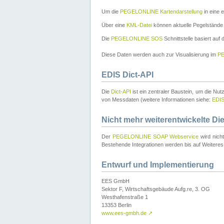
Um die
PEGELONLINE Kartendarstellung
in eine 
Über eine
KML-Datei
können aktuelle Pegelstände
Die
PEGELONLINE SOS
Schnittstelle basiert auf
Diese Daten werden auch zur Visualisierung im
PE
EDIS Dict-API
Die
Dict-API
ist ein zentraler Baustein, um die Nu
von Messdaten (weitere Informationen siehe:
EDI
Nicht mehr weiterentwickelte Di
Der
PEGELONLINE SOAP Webservice
wird nich
Bestehende Integrationen werden bis auf Weiteres 
Entwurf und Implementierung
EES GmbH
Sektor F, Wirtschaftsgebäude Aufg.re, 3. OG
Westhafenstraße 1
13353 Berlin
www.ees-gmbh.de
↗