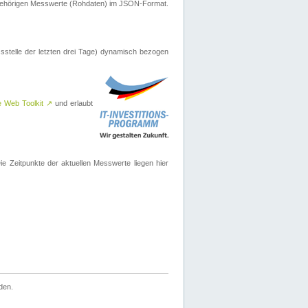
ugehörigen Messwerte (Rohdaten) im JSON-Format.
sstelle der letzten drei Tage) dynamisch bezogen
e Web Toolkit
↗
und erlaubt
 Zeitpunkte der aktuellen Messwerte liegen hier
den.