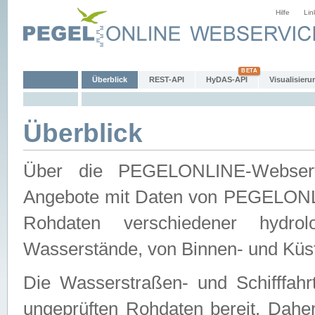
Hilfe
Lin
Überblick
REST-API
HyDAS-API
Visualisieru
Überblick
Über die PEGELONLINE-Webservic
Angebote mit Daten von PEGELONLI
Rohdaten verschiedener hydro
Wasserstände, von Binnen- und Küs
Die Wasserstraßen- und Schifffahr
ungeprüften Rohdaten bereit. Daher