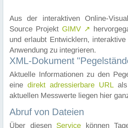
Aus der interaktiven Online-Vis
Source Projekt
GIMV
↗
hervorgega
und erlaubt Entwicklern, interaktive
Anwendung zu integrieren.
XML-Dokument "Pegelständ
Aktuelle Informationen zu den P
eine
direkt adressierbare URL
als
aktuellen Messwerte liegen hier ganz
Abruf von Dateien
Über diesen
Service
können Tages