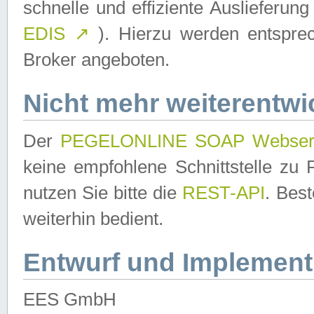
schnelle und effiziente Auslieferun
EDIS
↗
). Hierzu werden entspr
Broker angeboten.
Nicht mehr weiterentwi
Der
PEGELONLINE SOAP Webser
keine empfohlene Schnittstelle z
nutzen Sie bitte die
REST-API
. Bes
weiterhin bedient.
Entwurf und Implement
EES GmbH