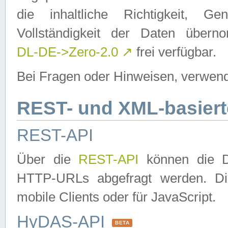
die inhaltliche Richtigkeit, Gen
Vollständigkeit der Daten über
DL-DE->Zero-2.0
↗
frei verfügbar.
Bei Fragen oder Hinweisen, verwend
REST- und XML-basiert
REST-API
Über die
REST-API
können die Da
HTTP-URLs abgefragt werden. Dies
mobile Clients oder für JavaScript.
HyDAS-API
BETA