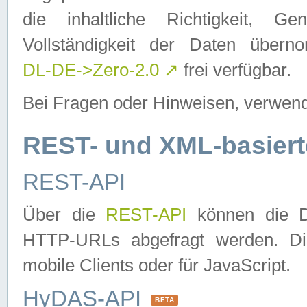
die inhaltliche Richtigkeit, Gen
Vollständigkeit der Daten über
DL-DE->Zero-2.0
↗
frei verfügbar.
Bei Fragen oder Hinweisen, verwend
REST- und XML-basiert
REST-API
Über die
REST-API
können die Da
HTTP-URLs abgefragt werden. Dies
mobile Clients oder für JavaScript.
HyDAS-API
BETA