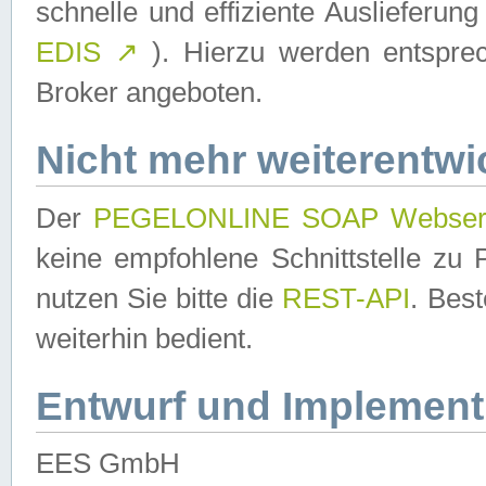
schnelle und effiziente Auslieferun
EDIS
↗
). Hierzu werden entspr
Broker angeboten.
Nicht mehr weiterentwi
Der
PEGELONLINE SOAP Webser
keine empfohlene Schnittstelle z
nutzen Sie bitte die
REST-API
. Bes
weiterhin bedient.
Entwurf und Implement
EES GmbH