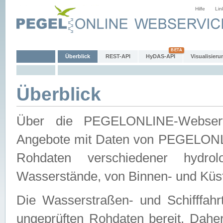
Hilfe
Lin
Überblick
REST-API
HyDAS-API
Visualisieru
Überblick
Über die PEGELONLINE-Webservic
Angebote mit Daten von PEGELONLI
Rohdaten verschiedener hydro
Wasserstände, von Binnen- und Küs
Die Wasserstraßen- und Schifffahr
ungeprüften Rohdaten bereit. Daher