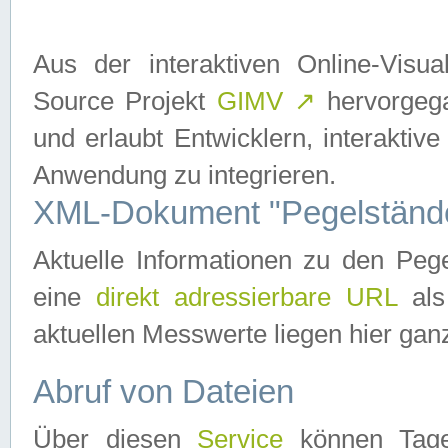
Aus der interaktiven Online-Vis
Source Projekt
GIMV
↗
hervorgega
und erlaubt Entwicklern, interaktive
Anwendung zu integrieren.
XML-Dokument "Pegelständ
Aktuelle Informationen zu den P
eine
direkt adressierbare URL
als
aktuellen Messwerte liegen hier ganz
Abruf von Dateien
Über diesen
Service
können Tages