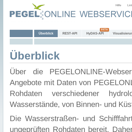
Hilfe
Lin
Überblick
REST-API
HyDAS-API
Visualisieru
Überblick
Über die PEGELONLINE-Webservic
Angebote mit Daten von PEGELONLI
Rohdaten verschiedener hydro
Wasserstände, von Binnen- und Küs
Die Wasserstraßen- und Schifffahr
ungeprüften Rohdaten bereit. Daher