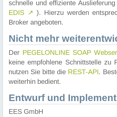
schnelle und effiziente Auslieferun
EDIS
↗
). Hierzu werden entspr
Broker angeboten.
Nicht mehr weiterentwi
Der
PEGELONLINE SOAP Webser
keine empfohlene Schnittstelle z
nutzen Sie bitte die
REST-API
. Bes
weiterhin bedient.
Entwurf und Implement
EES GmbH