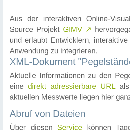
Aus der interaktiven Online-Vis
Source Projekt
GIMV
↗
hervorgega
und erlaubt Entwicklern, interaktive
Anwendung zu integrieren.
XML-Dokument "Pegelständ
Aktuelle Informationen zu den P
eine
direkt adressierbare URL
als
aktuellen Messwerte liegen hier ganz
Abruf von Dateien
Über diesen
Service
können Tages