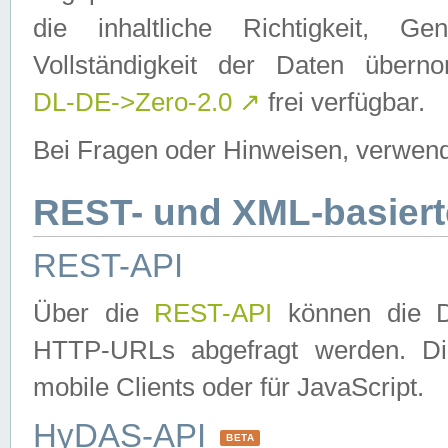
die inhaltliche Richtigkeit, Gen
Vollständigkeit der Daten über
DL-DE->Zero-2.0
↗
frei verfügbar.
Bei Fragen oder Hinweisen, verwend
REST- und XML-basiert
REST-API
Über die
REST-API
können die Da
HTTP-URLs abgefragt werden. Dies
mobile Clients oder für JavaScript.
HyDAS-API
BETA