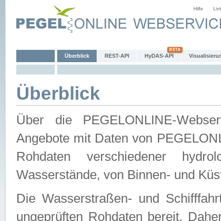
Hilfe
Lin
Überblick
REST-API
HyDAS-API
Visualisieru
Überblick
Über die PEGELONLINE-Webservic
Angebote mit Daten von PEGELONLI
Rohdaten verschiedener hydro
Wasserstände, von Binnen- und Küs
Die Wasserstraßen- und Schifffahr
ungeprüften Rohdaten bereit. Daher