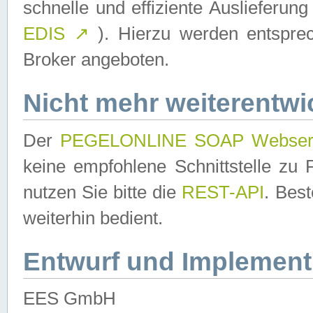
schnelle und effiziente Auslieferun
EDIS
↗
). Hierzu werden entspr
Broker angeboten.
Nicht mehr weiterentwi
Der
PEGELONLINE SOAP Webser
keine empfohlene Schnittstelle z
nutzen Sie bitte die
REST-API
. Bes
weiterhin bedient.
Entwurf und Implement
EES GmbH