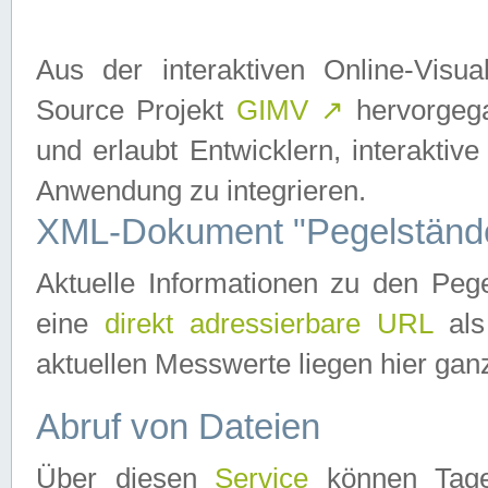
Aus der interaktiven Online-Vis
Source Projekt
GIMV
↗
hervorgega
und erlaubt Entwicklern, interaktive
Anwendung zu integrieren.
XML-Dokument "Pegelständ
Aktuelle Informationen zu den P
eine
direkt adressierbare URL
als
aktuellen Messwerte liegen hier ganz
Abruf von Dateien
Über diesen
Service
können Tages