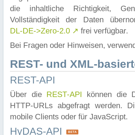
die inhaltliche Richtigkeit, Gen
Vollständigkeit der Daten über
DL-DE->Zero-2.0
↗
frei verfügbar.
Bei Fragen oder Hinweisen, verwend
REST- und XML-basiert
REST-API
Über die
REST-API
können die Da
HTTP-URLs abgefragt werden. Dies
mobile Clients oder für JavaScript.
HyDAS-API
BETA