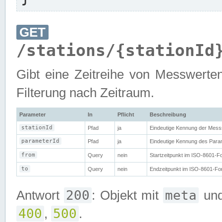
GET
/stations/{stationId
Gibt eine Zeitreihe von Messwerten
Filterung nach Zeitraum.
Parameter
In
Pflicht
Beschreibung
stationId
Pfad
ja
Eindeutige Kennung der Messs
parameterId
Pfad
ja
Eindeutige Kennung des Param
from
Query
nein
Startzeitpunkt im ISO-8601-Fo
to
Query
nein
Endzeitpunkt im ISO-8601-Form
200
meta
Antwort
: Objekt mit
un
400
500
,
.