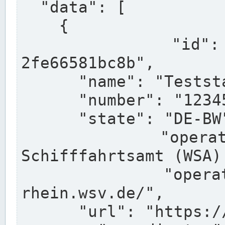
  "data": [

    {

      "id": "a0af41ce-1899-4192-bc70-
2fe66581bc8b",

      "name": "Teststation",

      "number": "123456",

      "state": "DE-BW",

      "operator": "Wasserstraßen- und 
Schifffahrtsamt (WSA) 
      "operatorUrl": "https://www.wsa-
rhein.wsv.de/",

      "url": "https://...",
