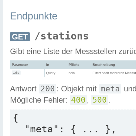
Endpunkte
/stations
GET
Gibt eine Liste der Messstellen zurü
Parameter
In
Pflicht
Beschreibung
ids
Query
nein
Filtert nach mehreren Messst
200
meta
Antwort
: Objekt mit
un
400
500
Mögliche Fehler:
,
.
{

  "meta": { ... },
