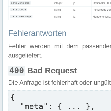
data.status
integer
ja
Optionaler HTT
data.code
string
ja
Fehlercode zur 
data.message
string
ja
Menschenlesba
Fehlerantworten
Fehler werden mit dem passend
ausgeliefert.
400
Bad Request
Die Anfrage ist fehlerhaft oder ungül
{

  "meta": { ... },
