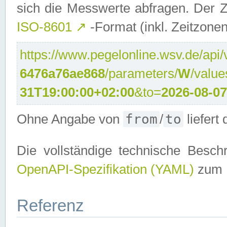
sich die Messwerte abfragen. Der Z
ISO-8601
↗
-Format (inkl. Zeitzonen
https://www.pegelonline.wsv.de/api/v
6476a76ae868
/parameters/
W
/valu
31T19:00:00+02:00
&to=
2026-08-0
from
to
Ohne Angabe von
/
liefert
Die vollständige technische Beschr
OpenAPI-Spezifikation (YAML)
zum D
Referenz