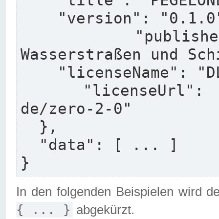
    "title": "PEGELONLINE HydroDaten API",

    "version": "0.1.0",

    "publisherName": "Generaldirektion 
Wasserstraßen und Sch
    "licenseName": "DL-DE->Zero-2.0",

    "licenseUrl": "https://www.govdata.de/dl-
de/zero-2-0"

  },

  "data": [ ... ]

}
In den folgenden Beispielen wird d
{ ... }
abgekürzt.