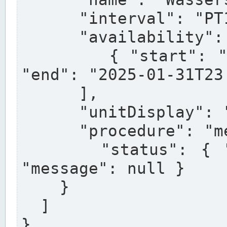
      "interval": "PT15M",

      "availability": [

        { "start": "2020-01-01T00:00:00+01:00", 
"end": "2025-01-31T23
      ],

      "unitDisplay": "cm",

      "procedure": "measured",

      "status": { "condition": "operational", 
"message": null }

    }

  ]

}