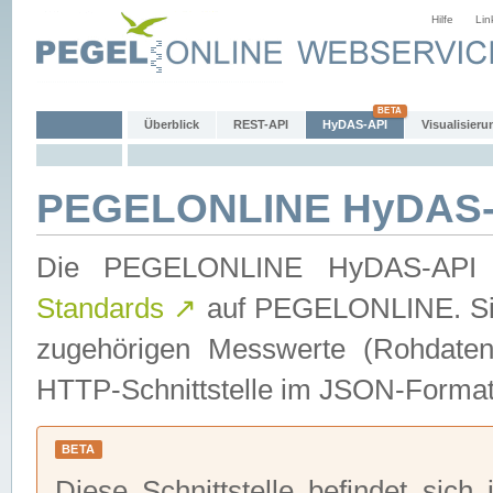
Hilfe
Lin
Überblick
REST-API
HyDAS-API
Visualisieru
PEGELONLINE HyDAS-
Die PEGELONLINE HyDAS-API 
Standards
↗
auf PEGELONLINE. Sie 
zugehörigen Messwerte (Rohdaten)
HTTP-Schnittstelle im JSON-Format 
BETA
Diese Schnittstelle befindet sich