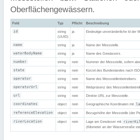
Oberflächengewässern.
Feld
Typ
Pflicht
Beschreibung
id
string
ja
Eindeutige unveränderliche Id der 
(UUID)
name
string
ja
Name der Messstelle.
waterBodyName
string
ja
Name des Gewässers.
number
string
nein
Nummer der Messstelle, sofern abw
state
string
nein
Kürzel des Bundeslandes nach ISO
operator
string
nein
Name des Messstellenbetreibers.
operatorUrl
string
nein
Webpräsenz des Messstellenbetrei
url
string
nein
Direkte URL zur Messstelle.
coordinates
object
nein
Geographische Koordinaten mit
l
referenceElevation
object
nein
Bezugshöhe der Messstelle (der Pe
riverLocation
object
nein
Lage am Gewässer mit
riverKi
(Kilometer an der Wasserstraße ste