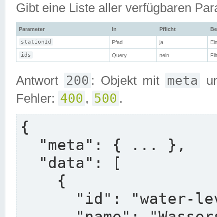
Gibt eine Liste aller verfügbaren Pa
Parameter
In
Pflicht
Be
stationId
Pfad
ja
Ei
ids
Query
nein
Fi
200
meta
Antwort
: Objekt mit
u
400
500
Fehler:
,
.
{

  "meta": { ... },

  "data": [

    {

      "id": "water-level-rel-15min",

      "name": "Wasserstand , relativ",
