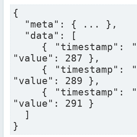
{

  "meta": { ... },

  "data": [

    { "timestamp": "2025-01-27T12:00:00+01:00", 
"value": 287 },

    { "timestamp": "2025-01-27T12:15:00+01:00", 
"value": 289 },

    { "timestamp": "2025-01-27T12:30:00+01:00", 
"value": 291 }

  ]

}