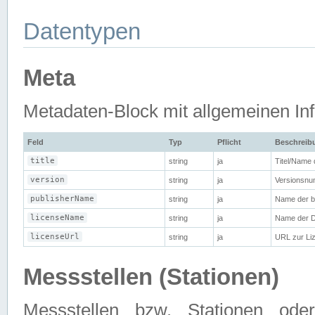
Datentypen
Meta
Metadaten-Block mit allgemeinen Info
Feld
Typ
Pflicht
Beschreib
title
string
ja
Titel/Name
version
string
ja
Versionsnu
publisherName
string
ja
Name der be
licenseName
string
ja
Name der D
licenseUrl
string
ja
URL zur Li
Messstellen (Stationen)
Messstellen bzw. Stationen od