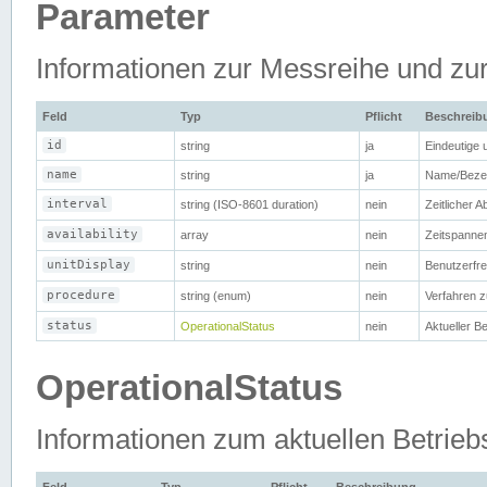
Parameter
Informationen zur Messreihe und zu
Feld
Typ
Pflicht
Beschreib
id
string
ja
Eindeutige 
name
string
ja
Name/Bezei
interval
string (ISO-8601 duration)
nein
Zeitlicher 
availability
array
nein
Zeitspannen
unitDisplay
string
nein
Benutzerfre
procedure
string (enum)
nein
Verfahren 
status
OperationalStatus
nein
Aktueller B
OperationalStatus
Informationen zum aktuellen Betrieb