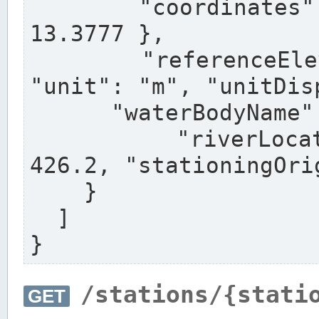
      "coordinates": { "lat": 52.5163, "lon": 
13.3777 },

      "referenceElevation": { "value": 41.16, 
"unit": "m", "unitDis
      "waterBodyName": "Regnitz",

      "riverLocation": { "riverKilometre": 
426.2, "stationingOri
    }

  ]

}
/stations/{stati
GET