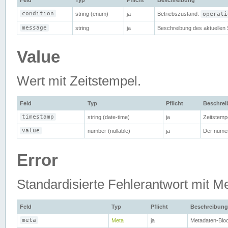
Feld
Typ
Pflicht
Beschreibung
condition
string (enum)
ja
Betriebszustand:
operati
message
string
ja
Beschreibung des aktuellen 
Value
Wert mit Zeitstempel.
Feld
Typ
Pflicht
Beschre
timestamp
string (date-time)
ja
Zeitstemp
value
number (nullable)
ja
Der nume
Error
Standardisierte Fehlerantwort mit M
Feld
Typ
Pflicht
Beschreibung
meta
Meta
ja
Metadaten-Blo