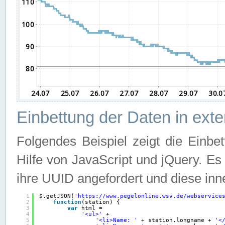
Einbettung der Daten in ext
Folgendes Beispiel zeigt die Einbe
Hilfe von JavaScript und jQuery. E
ihre UUID angefordert und diese inn
1
$.getJSON(
'
https://www.pegelonline.wsv.de/webservice
2
function
(station) {
3
var
html =
4
'<ul>'
+
5
'<li>Name: '
+ station.longname + 
'<