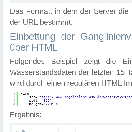
Das Format, in dem der Server die D
der URL bestimmt.
Einbettung der Ganglinienv
über HTML
Folgendes Beispiel zeigt die Ein
Wasserstandsdaten der letzten 15 T
wird durch einen regulären HTML Im
1
<img
2
src=
"
https://www.pegelonline.wsv.de/webservices/r
3
width=
"925"
4
height=
"220"
/>
Ergebnis: