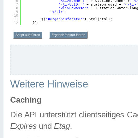
6
'<li>Nummer: '
+ station.number + 
'<
7
'<li>UUID: '
+ station.uuid + 
'</li>
8
'<li>Gewässer: '
+ station.water.lon
9
'</ul>'
;
10
11
$(
'#ergebnisfenster'
).html(html);
12
});
Script ausführen
Ergebnisfenster leeren
Weitere Hinweise
Caching
Die API unterstützt clientseitiges
Expires
und
Etag
.