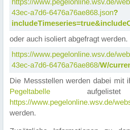
https://www.pegelonline.wsv.de/web
43ec-a7d6-6476a76ae868.json
?
includeTimeseries=true&include
oder auch isoliert abgefragt werden.
https://www.pegelonline.wsv.de/web
43ec-a7d6-6476a76ae868/
W/curre
Die Messstellen werden dabei mit ih
Pegeltabelle
aufgelist
https://www.pegelonline.wsv.de/webse
werden.