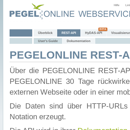
Hilfe
Lin
Überblick
REST-API
HyDAS-API
Visualisieru
User's Guide
Dokumentation
PEGELONLINE REST-AP
Über die PEGELONLINE REST-API 
PEGELONLINE 30 Tage rückwirkend
externen Webseite oder in einer mob
Die Daten sind über HTTP-URLs 
Notation erzeugt.