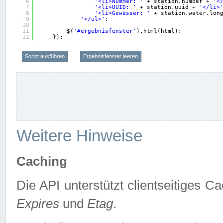
6
'<li>Nummer: '
+ station.number + 
'<
7
'<li>UUID: '
+ station.uuid + 
'</li>
8
'<li>Gewässer: '
+ station.water.lon
9
'</ul>'
;
10
11
$(
'#ergebnisfenster'
).html(html);
12
});
Script ausführen
Ergebnisfenster leeren
Weitere Hinweise
Caching
Die API unterstützt clientseitiges
Expires
und
Etag
.