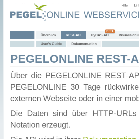
Hilfe
Lin
Überblick
REST-API
HyDAS-API
Visualisieru
User's Guide
Dokumentation
PEGELONLINE REST-AP
Über die PEGELONLINE REST-API 
PEGELONLINE 30 Tage rückwirkend
externen Webseite oder in einer mob
Die Daten sind über HTTP-URLs 
Notation erzeugt.