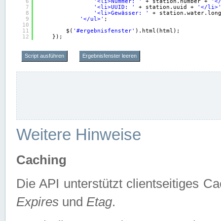
6
'<li>Nummer: '
+ station.number + 
'<
7
'<li>UUID: '
+ station.uuid + 
'</li>
8
'<li>Gewässer: '
+ station.water.lon
9
'</ul>'
;
10
11
$(
'#ergebnisfenster'
).html(html);
12
});
Script ausführen
Ergebnisfenster leeren
Weitere Hinweise
Caching
Die API unterstützt clientseitiges
Expires
und
Etag
.