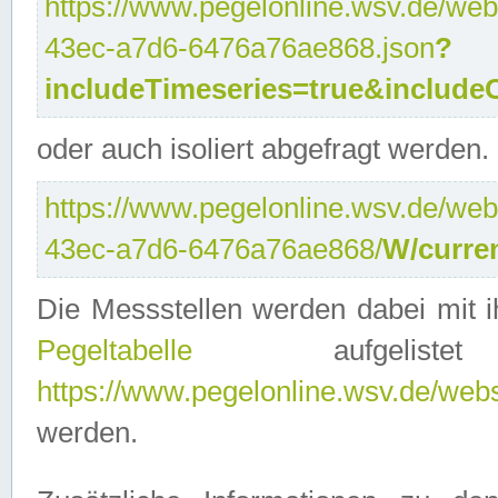
https://www.pegelonline.wsv.de/web
43ec-a7d6-6476a76ae868.json
?
includeTimeseries=true&include
oder auch isoliert abgefragt werden.
https://www.pegelonline.wsv.de/web
43ec-a7d6-6476a76ae868/
W/curre
Die Messstellen werden dabei mit ih
Pegeltabelle
aufgelist
https://www.pegelonline.wsv.de/webse
werden.