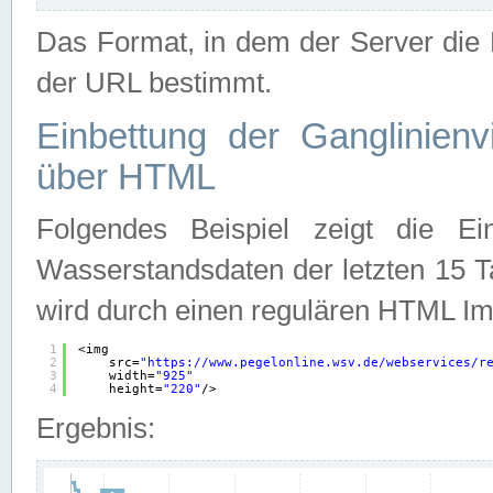
Das Format, in dem der Server die D
der URL bestimmt.
Einbettung der Ganglinienv
über HTML
Folgendes Beispiel zeigt die Ein
Wasserstandsdaten der letzten 15 T
wird durch einen regulären HTML Im
1
<img
2
src=
"
https://www.pegelonline.wsv.de/webservices/r
3
width=
"925"
4
height=
"220"
/>
Ergebnis: