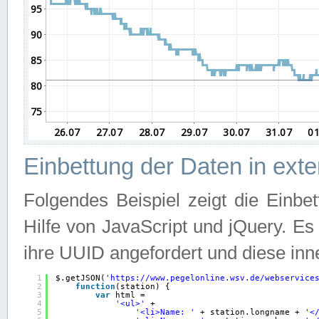
Einbettung der Daten in ext
Folgendes Beispiel zeigt die Einbe
Hilfe von JavaScript und jQuery. E
ihre UUID angefordert und diese inn
1
$.getJSON(
'
https://www.pegelonline.wsv.de/webservice
2
function
(station) {
3
var
html =
4
'<ul>'
+
5
'<li>Name: '
+ station.longname + 
'<