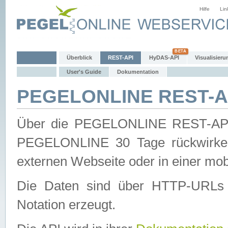
Hilfe
Lin
Überblick
REST-API
HyDAS-API
Visualisieru
User's Guide
Dokumentation
PEGELONLINE REST-AP
Über die PEGELONLINE REST-API 
PEGELONLINE 30 Tage rückwirkend
externen Webseite oder in einer mob
Die Daten sind über HTTP-URLs 
Notation erzeugt.