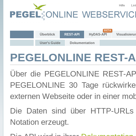
Hilfe
Lin
Überblick
REST-API
HyDAS-API
Visualisieru
User's Guide
Dokumentation
PEGELONLINE REST-AP
Über die PEGELONLINE REST-API 
PEGELONLINE 30 Tage rückwirkend
externen Webseite oder in einer mob
Die Daten sind über HTTP-URLs 
Notation erzeugt.