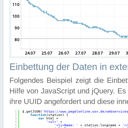
Einbettung der Daten in ext
Folgendes Beispiel zeigt die Einbe
Hilfe von JavaScript und jQuery. E
ihre UUID angefordert und diese inn
1
$.getJSON(
'
https://www.pegelonline.wsv.de/webservice
2
function
(station) {
3
var
html =
4
'<ul>'
+
5
'<li>Name: '
+ station.longname + 
'<