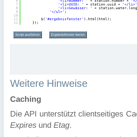
6
'<li>Nummer: '
+ station.number + 
'<
7
'<li>UUID: '
+ station.uuid + 
'</li>
8
'<li>Gewässer: '
+ station.water.lon
9
'</ul>'
;
10
11
$(
'#ergebnisfenster'
).html(html);
12
});
Script ausführen
Ergebnisfenster leeren
Weitere Hinweise
Caching
Die API unterstützt clientseitiges
Expires
und
Etag
.