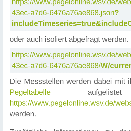
https://www.pegelonline.wsv.de/web
43ec-a7d6-6476a76ae868.json
?
includeTimeseries=true&include
oder auch isoliert abgefragt werden.
https://www.pegelonline.wsv.de/web
43ec-a7d6-6476a76ae868/
W/curre
Die Messstellen werden dabei mit ih
Pegeltabelle
aufgelist
https://www.pegelonline.wsv.de/webse
werden.