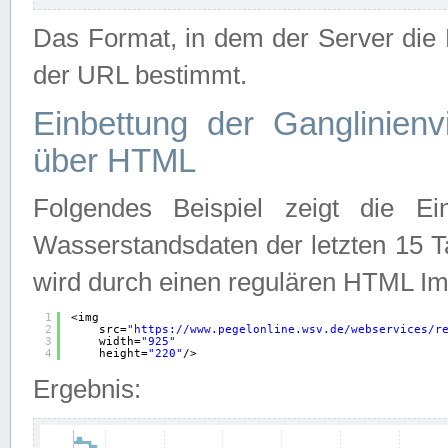
Das Format, in dem der Server die D
der URL bestimmt.
Einbettung der Ganglinienv
über HTML
Folgendes Beispiel zeigt die Ein
Wasserstandsdaten der letzten 15 T
wird durch einen regulären HTML Im
1
<img
2
src=
"
https://www.pegelonline.wsv.de/webservices/r
3
width=
"925"
4
height=
"220"
/>
Ergebnis: