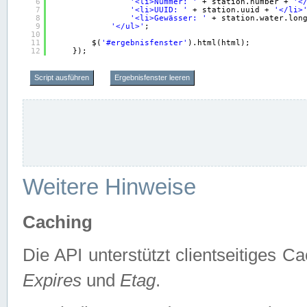
6
'<li>Nummer: '
+ station.number + 
'<
7
'<li>UUID: '
+ station.uuid + 
'</li>
8
'<li>Gewässer: '
+ station.water.lon
9
'</ul>'
;
10
11
$(
'#ergebnisfenster'
).html(html);
12
});
Script ausführen
Ergebnisfenster leeren
Weitere Hinweise
Caching
Die API unterstützt clientseitiges
Expires
und
Etag
.