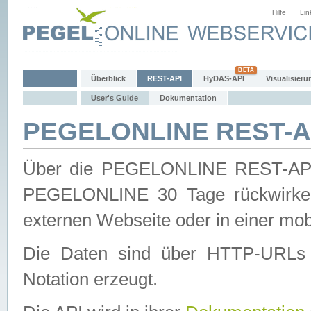
Hilfe
Lin
Überblick
REST-API
HyDAS-API
Visualisieru
User's Guide
Dokumentation
PEGELONLINE REST-AP
Über die PEGELONLINE REST-API 
PEGELONLINE 30 Tage rückwirkend
externen Webseite oder in einer mob
Die Daten sind über HTTP-URLs 
Notation erzeugt.