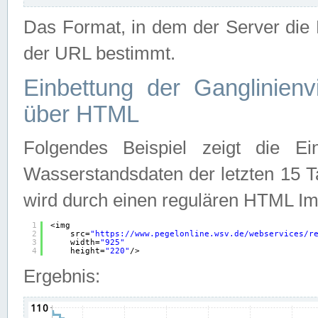
Das Format, in dem der Server die D
der URL bestimmt.
Einbettung der Ganglinienv
über HTML
Folgendes Beispiel zeigt die Ein
Wasserstandsdaten der letzten 15 T
wird durch einen regulären HTML Im
1
<img
2
src=
"
https://www.pegelonline.wsv.de/webservices/r
3
width=
"925"
4
height=
"220"
/>
Ergebnis: