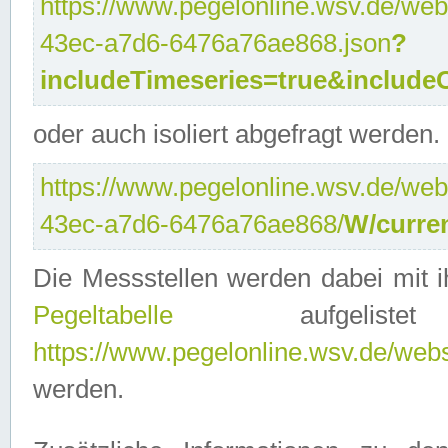
https://www.pegelonline.wsv.de/web
43ec-a7d6-6476a76ae868.json
?
includeTimeseries=true&include
oder auch isoliert abgefragt werden.
https://www.pegelonline.wsv.de/web
43ec-a7d6-6476a76ae868/
W/curre
Die Messstellen werden dabei mit ih
Pegeltabelle
aufgelist
https://www.pegelonline.wsv.de/webse
werden.