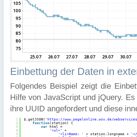
Einbettung der Daten in ext
Folgendes Beispiel zeigt die Einbe
Hilfe von JavaScript und jQuery. E
ihre UUID angefordert und diese inn
1
$.getJSON(
'
https://www.pegelonline.wsv.de/webservice
2
function
(station) {
3
var
html =
4
'<ul>'
+
5
'<li>Name: '
+ station.longname + 
'<