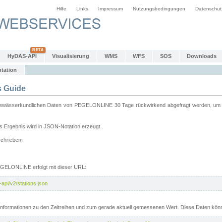
Hilfe
Links
Impressum
Nutzungsbedingungen
Datenschut
HyDAS-API
Visualisierung
WMS
WFS
SOS
Downloads
tation
 Guide
sserkundlichen Daten von PEGELONLINE 30 Tage rückwirkend abgefragt werden, um sie 
 Ergebnis wird in JSON-Notation erzeugt.
schrieben.
PEGELONLINE erfolgt mit dieser URL:
api/v2/stations.json
e Informationen zu den Zeitreihen und zum gerade aktuell gemessenen Wert. Diese Daten kö