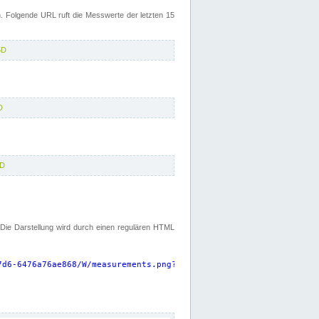
 Folgende URL ruft die Messwerte der letzten 15
5D
D
5D
. Die Darstellung wird durch einen regulären HTML
7d6-6476a76ae868/W/measurements.png?start=P15D&width=925&height=