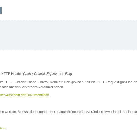
die HTTP Header
Cache-Control
,
Expires
und
Etag
.
m HTTP Header Cache-Control, kann für eine gewisse Zeit ein HTTP-Request gänzlich ent
 sich auf der Serverseite verändert haben.
den Abschnitt der Dokumentation
.
ogen werden. Messstellennummer oder -namen können sich verändern bzw. sind nicht eindeut
tion
.