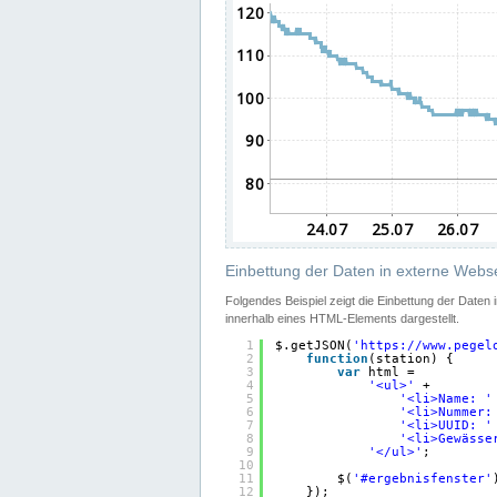
Einbettung der Daten in externe Webse
Folgendes Beispiel zeigt die Einbettung der Daten
innerhalb eines HTML-Elements dargestellt.
1
$.getJSON(
'
https://www.pegel
2
function
(station) {
3
var
html =
4
'<ul>'
+
5
'<li>Name: '
6
'<li>Nummer:
7
'<li>UUID: '
8
'<li>Gewässe
9
'</ul>'
;
10
11
$(
'#ergebnisfenster'
12
});