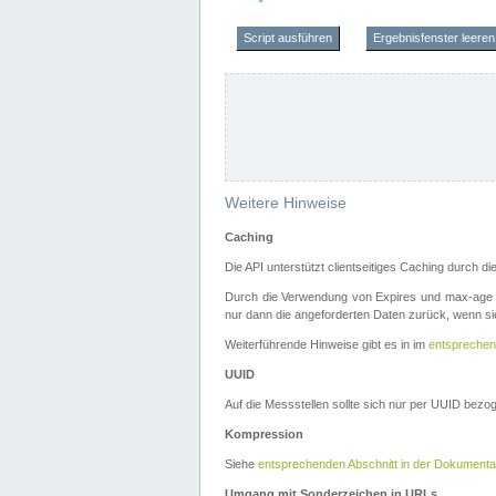
Script ausführen
Ergebnisfenster leeren
Weitere Hinweise
Caching
Die API unterstützt clientseitiges Caching durch 
Durch die Verwendung von Expires und max-age i
nur dann die angeforderten Daten zurück, wenn sie
Weiterführende Hinweise gibt es in im
entsprechen
UUID
Auf die Messstellen sollte sich nur per UUID bez
Kompression
Siehe
entsprechenden Abschnitt in der Dokumenta
Umgang mit Sonderzeichen in URLs