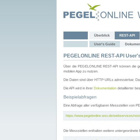
Überblick
REST-API
User's Guide
Dokumen
PEGELONLINE REST-API User's
Über die PEGELONLINE REST-API können die gewä
mobilen App zu nutzen.
Die Daten sind über HTTP-URLs adressierbar. Das
Die API wird in ihrer
Dokumentation
detaillierter be
Beispielabfragen
Eine Abfrage aller verfügbaren Messstellen von 
https://www.pegelonline.wsv.de/webservices/rest-
Die Messstellen enthalten weitere untergeordnet