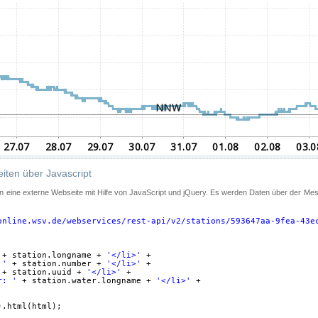
iten über Javascript
 in eine externe Webseite mit Hilfe von JavaScript und jQuery. Es werden Daten über der Me
online.wsv.de/webservices/rest-api/v2/stations/593647aa-9fea-43e
+ station.longname + 
'</li>'
+
 '
+ station.number + 
'</li>'
+
+ station.uuid + 
'</li>'
+
r: '
+ station.water.longname + 
'</li>'
+
).html(html);