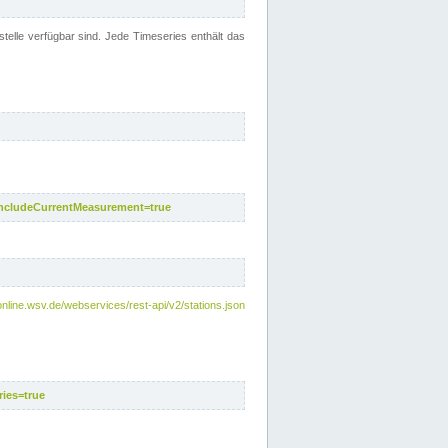
telle verfügbar sind. Jede Timeseries enthält das
includeCurrentMeasurement=true
nline.wsv.de/webservices/rest-api/v2/stations.json
ies=true