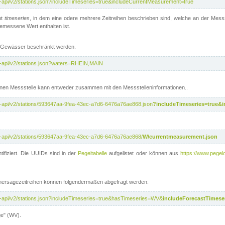
t-api/v2/stations.json?includeTimeseries=true&includeCurrentMeasurement=true
nt
timeseries
, in dem eine odere mehrere Zeitreihen beschrieben sind, welche an der Messs
 gemessene Wert enthalten ist.
te Gewässer beschränkt werden.
t-api/v2/stations.json?waters=RHEIN,MAIN
nen Messstelle kann entweder zusammen mit den Messstelleninformationen..
t-api/v2/stations/593647aa-9fea-43ec-a7d6-6476a76ae868.json
?includeTimeseries=true&
t-api/v2/stations/593647aa-9fea-43ec-a7d6-6476a76ae868/
W/currentmeasurement.json
tifiziert. Die UUIDs sind in der
Pegeltabelle
aufgelistet oder können aus
https://www.pegelo
rhersagezeitreihen können folgendermaßen abgefragt werden:
t-api/v2/stations.json?includeTimeseries=true&hasTimeseries=WV&
includeForecastTimeser
ge" (WV).