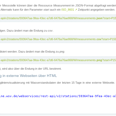
er Messstelle können über die Ressource
Measurement
im JSON-Format abgefragt werden.
 Alternativ kann für den Parameter
start
auch ein
ISO_8601
↗
Zeitpunkt angegeben werden.
st-api/v2/stations/593647aa-9fea-43ec-a7d6-6476a76ae868/W/measurements.
json
?start=P1
folgen. Dazu ändert man die Endung zu
csv
.
st-api/v2/stations/593647aa-9fea-43ec-a7d6-6476a76ae868/W/measurements.
csv
?start=P15
isiert werden. Dazu ändert man die Endung zu
png
.
st-api/v2/stations/593647aa-9fea-43ec-a7d6-6476a76ae868/W/measurements.
png
?start=P1
t, wird also über die Endung in der URL bestimmt.
ung in externe Webseiten über HTML
nglinienvisualisierung mit Wasserstandsdaten der letzten 15 Tage in eine externe Webseite
ine.wsv.de/webservices/rest-api/v2/stations/593647aa-9fea-43ec-a