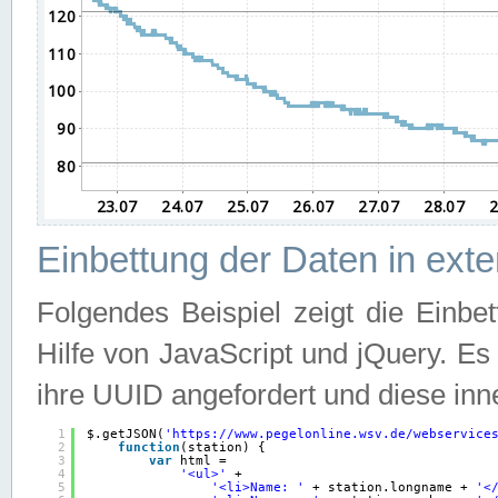
Einbettung der Daten in ext
Folgendes Beispiel zeigt die Einbe
Hilfe von JavaScript und jQuery. E
ihre UUID angefordert und diese inn
1
$.getJSON(
'
https://www.pegelonline.wsv.de/webservice
2
function
(station) {
3
var
html =
4
'<ul>'
+
5
'<li>Name: '
+ station.longname + 
'<