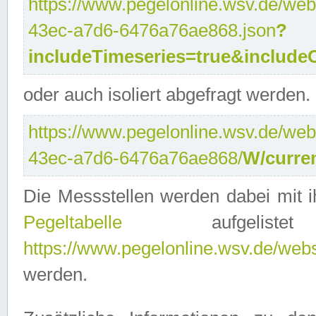
https://www.pegelonline.wsv.de/web
43ec-a7d6-6476a76ae868.json
?
includeTimeseries=true&include
oder auch isoliert abgefragt werden.
https://www.pegelonline.wsv.de/web
43ec-a7d6-6476a76ae868/
W/curre
Die Messstellen werden dabei mit ih
Pegeltabelle
aufgelist
https://www.pegelonline.wsv.de/webse
werden.