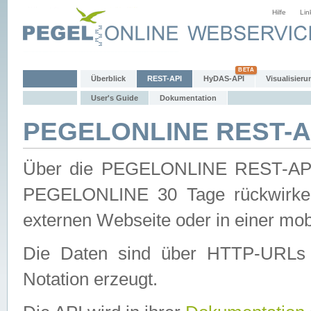
Hilfe
Lin
Überblick
REST-API
HyDAS-API
Visualisieru
User's Guide
Dokumentation
PEGELONLINE REST-AP
Über die PEGELONLINE REST-API 
PEGELONLINE 30 Tage rückwirkend
externen Webseite oder in einer mob
Die Daten sind über HTTP-URLs 
Notation erzeugt.