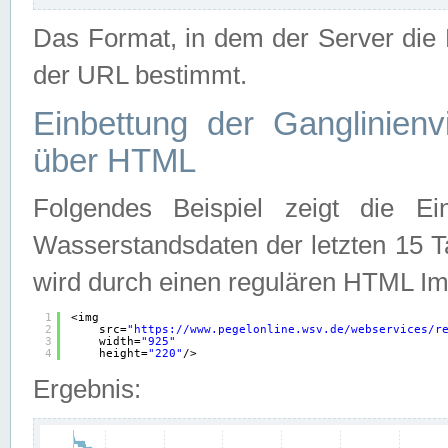
Das Format, in dem der Server die D
der URL bestimmt.
Einbettung der Ganglinienv
über HTML
Folgendes Beispiel zeigt die Ein
Wasserstandsdaten der letzten 15 T
wird durch einen regulären HTML Im
1
<img
2
src=
"
https://www.pegelonline.wsv.de/webservices/r
3
width=
"925"
4
height=
"220"
/>
Ergebnis: