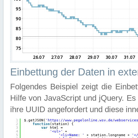
Einbettung der Daten in ext
Folgendes Beispiel zeigt die Einbe
Hilfe von JavaScript und jQuery. E
ihre UUID angefordert und diese inn
1
$.getJSON(
'
https://www.pegelonline.wsv.de/webservice
2
function
(station) {
3
var
html =
4
'<ul>'
+
5
'<li>Name: '
+ station.longname + 
'<