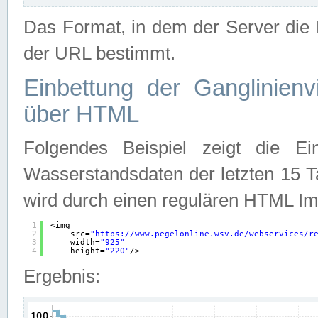
Das Format, in dem der Server die D
der URL bestimmt.
Einbettung der Ganglinienv
über HTML
Folgendes Beispiel zeigt die Ein
Wasserstandsdaten der letzten 15 T
wird durch einen regulären HTML Im
1
<img
2
src=
"
https://www.pegelonline.wsv.de/webservices/r
3
width=
"925"
4
height=
"220"
/>
Ergebnis: