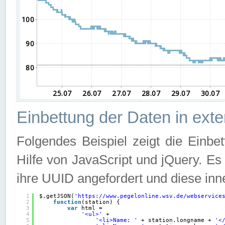
Einbettung der Daten in ext
Folgendes Beispiel zeigt die Einbe
Hilfe von JavaScript und jQuery. E
ihre UUID angefordert und diese inn
1
$.getJSON(
'
https://www.pegelonline.wsv.de/webservice
2
function
(station) {
3
var
html =
4
'<ul>'
+
5
'<li>Name: '
+ station.longname + 
'<