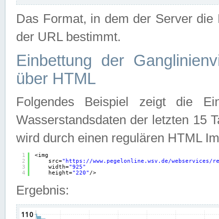
Das Format, in dem der Server die D
der URL bestimmt.
Einbettung der Ganglinienv
über HTML
Folgendes Beispiel zeigt die Ein
Wasserstandsdaten der letzten 15 T
wird durch einen regulären HTML Im
1
<img
2
src=
"
https://www.pegelonline.wsv.de/webservices/r
3
width=
"925"
4
height=
"220"
/>
Ergebnis: