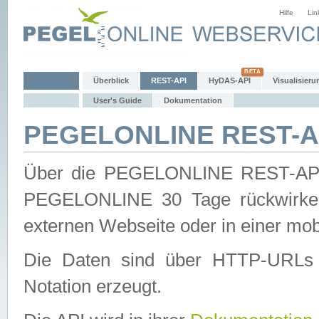
Hilfe
Lin
Überblick
REST-API
HyDAS-API
Visualisieru
User's Guide
Dokumentation
PEGELONLINE REST-AP
Über die PEGELONLINE REST-API 
PEGELONLINE 30 Tage rückwirkend
externen Webseite oder in einer mob
Die Daten sind über HTTP-URLs 
Notation erzeugt.