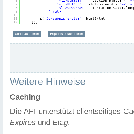
6
'<li>Nummer: '
+ station.number + 
'<
7
'<li>UUID: '
+ station.uuid + 
'</li>
8
'<li>Gewässer: '
+ station.water.lon
9
'</ul>'
;
10
11
$(
'#ergebnisfenster'
).html(html);
12
});
Script ausführen
Ergebnisfenster leeren
Weitere Hinweise
Caching
Die API unterstützt clientseitiges
Expires
und
Etag
.