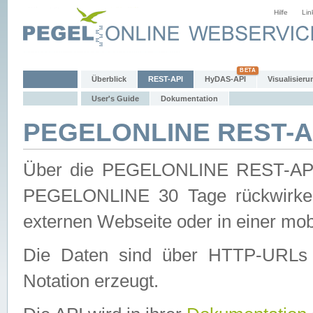
Hilfe
Lin
Überblick
REST-API
HyDAS-API
Visualisieru
User's Guide
Dokumentation
PEGELONLINE REST-AP
Über die PEGELONLINE REST-API 
PEGELONLINE 30 Tage rückwirkend
externen Webseite oder in einer mob
Die Daten sind über HTTP-URLs 
Notation erzeugt.