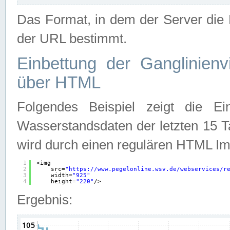
Das Format, in dem der Server die D
der URL bestimmt.
Einbettung der Ganglinienv
über HTML
Folgendes Beispiel zeigt die Ein
Wasserstandsdaten der letzten 15 T
wird durch einen regulären HTML Im
1
<img
2
src=
"
https://www.pegelonline.wsv.de/webservices/r
3
width=
"925"
4
height=
"220"
/>
Ergebnis: