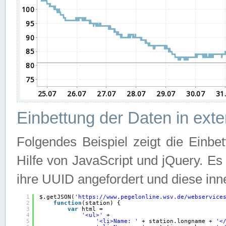
Einbettung der Daten in ext
Folgendes Beispiel zeigt die Einbe
Hilfe von JavaScript und jQuery. E
ihre UUID angefordert und diese inn
1
$.getJSON(
'
https://www.pegelonline.wsv.de/webservice
2
function
(station) {
3
var
html =
4
'<ul>'
+
5
'<li>Name: '
+ station.longname + 
'<