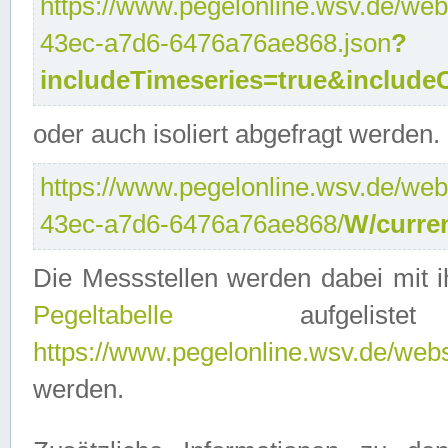
https://www.pegelonline.wsv.de/web
43ec-a7d6-6476a76ae868.json
?
includeTimeseries=true&include
oder auch isoliert abgefragt werden.
https://www.pegelonline.wsv.de/web
43ec-a7d6-6476a76ae868/
W/curre
Die Messstellen werden dabei mit ih
Pegeltabelle
aufgelist
https://www.pegelonline.wsv.de/webse
werden.