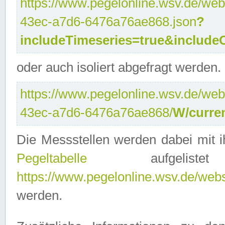
https://www.pegelonline.wsv.de/web
43ec-a7d6-6476a76ae868.json
?
includeTimeseries=true&include
oder auch isoliert abgefragt werden.
https://www.pegelonline.wsv.de/web
43ec-a7d6-6476a76ae868/
W/curre
Die Messstellen werden dabei mit ih
Pegeltabelle
aufgelist
https://www.pegelonline.wsv.de/webse
werden.