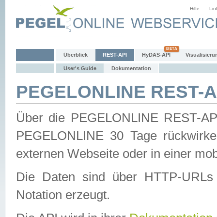
Hilfe
Lin
Überblick
REST-API
HyDAS-API
Visualisieru
User's Guide
Dokumentation
PEGELONLINE REST-AP
Über die PEGELONLINE REST-API 
PEGELONLINE 30 Tage rückwirkend
externen Webseite oder in einer mob
Die Daten sind über HTTP-URLs 
Notation erzeugt.