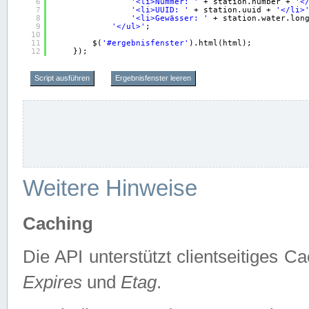
6
'<li>Nummer: '
+ station.number + 
'<
7
'<li>UUID: '
+ station.uuid + 
'</li>
8
'<li>Gewässer: '
+ station.water.lon
9
'</ul>'
;
10
11
$(
'#ergebnisfenster'
).html(html);
12
});
Script ausführen
Ergebnisfenster leeren
Weitere Hinweise
Caching
Die API unterstützt clientseitiges
Expires
und
Etag
.