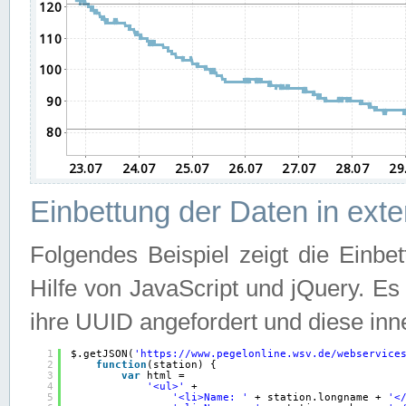
Einbettung der Daten in ext
Folgendes Beispiel zeigt die Einbe
Hilfe von JavaScript und jQuery. E
ihre UUID angefordert und diese inn
1
$.getJSON(
'
https://www.pegelonline.wsv.de/webservice
2
function
(station) {
3
var
html =
4
'<ul>'
+
5
'<li>Name: '
+ station.longname + 
'<