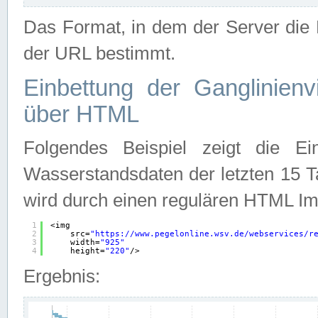
Das Format, in dem der Server die D
der URL bestimmt.
Einbettung der Ganglinienv
über HTML
Folgendes Beispiel zeigt die Ein
Wasserstandsdaten der letzten 15 T
wird durch einen regulären HTML Im
1
<img
2
src=
"
https://www.pegelonline.wsv.de/webservices/r
3
width=
"925"
4
height=
"220"
/>
Ergebnis: