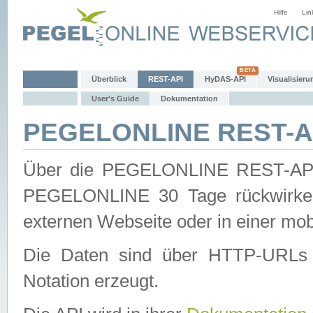
Hilfe
Lin
Überblick
REST-API
HyDAS-API
Visualisieru
User's Guide
Dokumentation
PEGELONLINE REST-AP
Über die PEGELONLINE REST-API 
PEGELONLINE 30 Tage rückwirkend
externen Webseite oder in einer mob
Die Daten sind über HTTP-URLs 
Notation erzeugt.