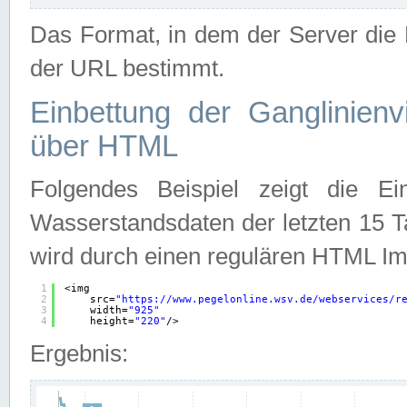
Das Format, in dem der Server die D
der URL bestimmt.
Einbettung der Ganglinienv
über HTML
Folgendes Beispiel zeigt die Ein
Wasserstandsdaten der letzten 15 T
wird durch einen regulären HTML Im
1
<img
2
src=
"
https://www.pegelonline.wsv.de/webservices/r
3
width=
"925"
4
height=
"220"
/>
Ergebnis: