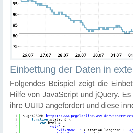
Einbettung der Daten in ext
Folgendes Beispiel zeigt die Einbe
Hilfe von JavaScript und jQuery. E
ihre UUID angefordert und diese inn
1
$.getJSON(
'
https://www.pegelonline.wsv.de/webservice
2
function
(station) {
3
var
html =
4
'<ul>'
+
5
'<li>Name: '
+ station.longname + 
'<