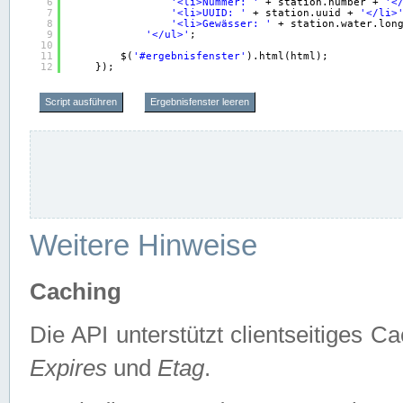
6
'<li>Nummer: '
+ station.number + 
'<
7
'<li>UUID: '
+ station.uuid + 
'</li>
8
'<li>Gewässer: '
+ station.water.lon
9
'</ul>'
;
10
11
$(
'#ergebnisfenster'
).html(html);
12
});
Script ausführen
Ergebnisfenster leeren
Weitere Hinweise
Caching
Die API unterstützt clientseitiges
Expires
und
Etag
.