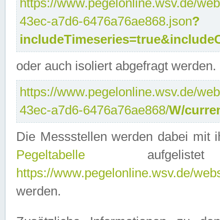
https://www.pegelonline.wsv.de/web
43ec-a7d6-6476a76ae868.json
?
includeTimeseries=true&include
oder auch isoliert abgefragt werden.
https://www.pegelonline.wsv.de/web
43ec-a7d6-6476a76ae868/
W/curre
Die Messstellen werden dabei mit ih
Pegeltabelle
aufgelist
https://www.pegelonline.wsv.de/webse
werden.