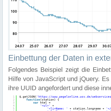
Einbettung der Daten in ext
Folgendes Beispiel zeigt die Einbe
Hilfe von JavaScript und jQuery. E
ihre UUID angefordert und diese inn
1
$.getJSON(
'
https://www.pegelonline.wsv.de/webservice
2
function
(station) {
3
var
html =
4
'<ul>'
+
5
'<li>Name: '
+ station.longname + 
'<