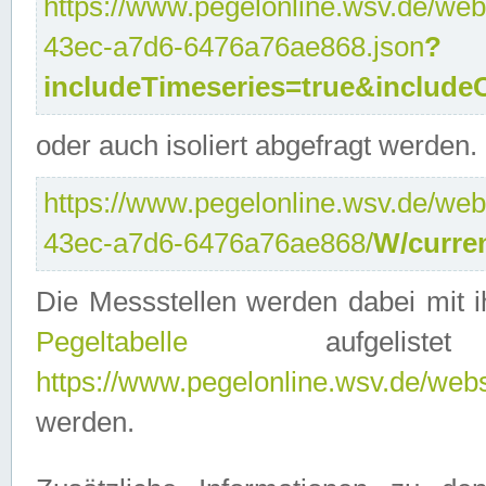
https://www.pegelonline.wsv.de/web
43ec-a7d6-6476a76ae868.json
?
includeTimeseries=true&include
oder auch isoliert abgefragt werden.
https://www.pegelonline.wsv.de/web
43ec-a7d6-6476a76ae868/
W/curre
Die Messstellen werden dabei mit ih
Pegeltabelle
aufgelist
https://www.pegelonline.wsv.de/webse
werden.