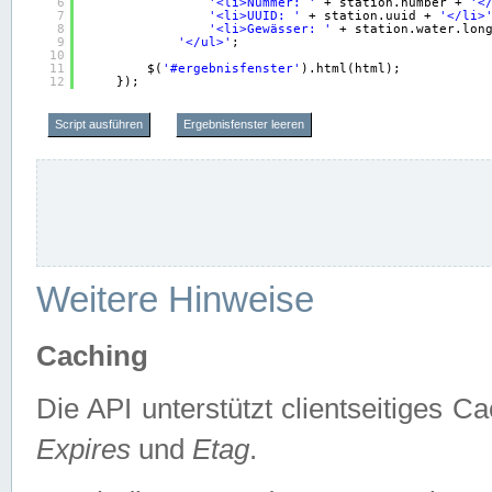
6
'<li>Nummer: '
+ station.number + 
'<
7
'<li>UUID: '
+ station.uuid + 
'</li>
8
'<li>Gewässer: '
+ station.water.lon
9
'</ul>'
;
10
11
$(
'#ergebnisfenster'
).html(html);
12
});
Script ausführen
Ergebnisfenster leeren
Weitere Hinweise
Caching
Die API unterstützt clientseitiges
Expires
und
Etag
.