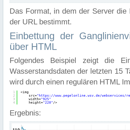
Das Format, in dem der Server die D
der URL bestimmt.
Einbettung der Ganglinienv
über HTML
Folgendes Beispiel zeigt die Ein
Wasserstandsdaten der letzten 15 T
wird durch einen regulären HTML Im
1
<img
2
src=
"
https://www.pegelonline.wsv.de/webservices/r
3
width=
"925"
4
height=
"220"
/>
Ergebnis: