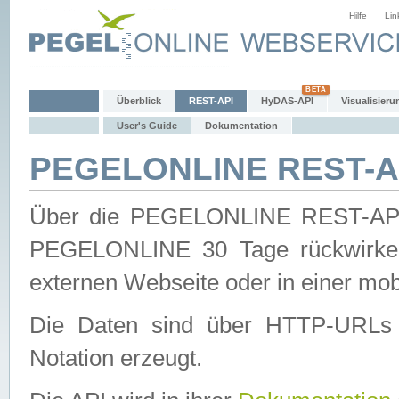
Hilfe
Lin
Überblick
REST-API
HyDAS-API
Visualisieru
User's Guide
Dokumentation
PEGELONLINE REST-AP
Über die PEGELONLINE REST-API 
PEGELONLINE 30 Tage rückwirkend
externen Webseite oder in einer mob
Die Daten sind über HTTP-URLs 
Notation erzeugt.