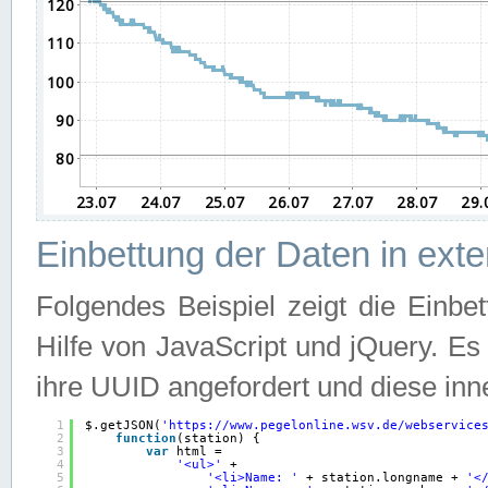
Einbettung der Daten in ext
Folgendes Beispiel zeigt die Einbe
Hilfe von JavaScript und jQuery. E
ihre UUID angefordert und diese inn
1
$.getJSON(
'
https://www.pegelonline.wsv.de/webservice
2
function
(station) {
3
var
html =
4
'<ul>'
+
5
'<li>Name: '
+ station.longname + 
'<