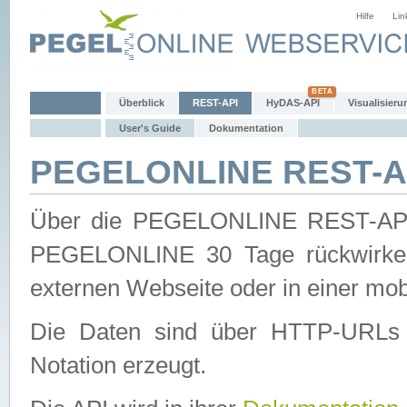
Hilfe
Lin
Überblick
REST-API
HyDAS-API
Visualisieru
User's Guide
Dokumentation
PEGELONLINE REST-AP
Über die PEGELONLINE REST-API 
PEGELONLINE 30 Tage rückwirkend
externen Webseite oder in einer mob
Die Daten sind über HTTP-URLs 
Notation erzeugt.