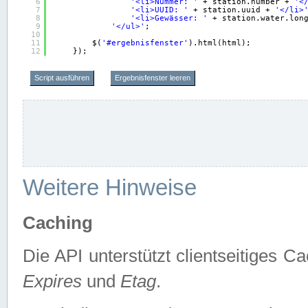
6
'<li>Nummer: '
+ station.number + 
'<
7
'<li>UUID: '
+ station.uuid + 
'</li>
8
'<li>Gewässer: '
+ station.water.lon
9
'</ul>'
;
10
11
$(
'#ergebnisfenster'
).html(html);
12
});
Script ausführen
Ergebnisfenster leeren
Weitere Hinweise
Caching
Die API unterstützt clientseitiges
Expires
und
Etag
.