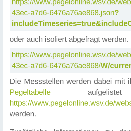
https://www.pegelonline.wsv.de/web
43ec-a7d6-6476a76ae868.json
?
includeTimeseries=true&include
oder auch isoliert abgefragt werden.
https://www.pegelonline.wsv.de/web
43ec-a7d6-6476a76ae868/
W/curre
Die Messstellen werden dabei mit ih
Pegeltabelle
aufgelist
https://www.pegelonline.wsv.de/webse
werden.