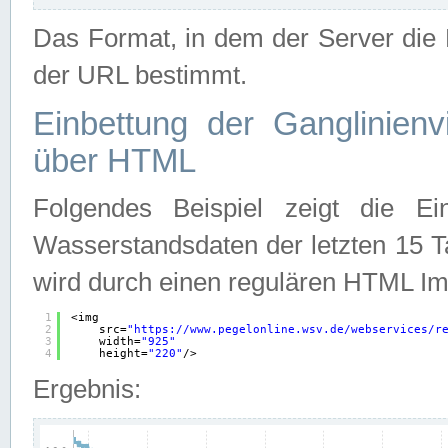
Das Format, in dem der Server die D
der URL bestimmt.
Einbettung der Ganglinienv
über HTML
Folgendes Beispiel zeigt die Ein
Wasserstandsdaten der letzten 15 T
wird durch einen regulären HTML Im
1
<img
2
src=
"
https://www.pegelonline.wsv.de/webservices/r
3
width=
"925"
4
height=
"220"
/>
Ergebnis: