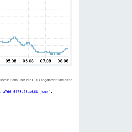
ssstelle Bonn über ihre UUID angefordert und diese
c-a7d6-6476a76ae868.json
'
,