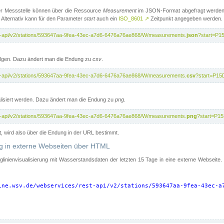
er Messstelle können über die Ressource
Measurement
im JSON-Format abgefragt werden.
 Alternativ kann für den Parameter
start
auch ein
ISO_8601
↗
Zeitpunkt angegeben werden.
st-api/v2/stations/593647aa-9fea-43ec-a7d6-6476a76ae868/W/measurements.
json
?start=P1
folgen. Dazu ändert man die Endung zu
csv
.
st-api/v2/stations/593647aa-9fea-43ec-a7d6-6476a76ae868/W/measurements.
csv
?start=P15
isiert werden. Dazu ändert man die Endung zu
png
.
st-api/v2/stations/593647aa-9fea-43ec-a7d6-6476a76ae868/W/measurements.
png
?start=P1
t, wird also über die Endung in der URL bestimmt.
ung in externe Webseiten über HTML
nglinienvisualisierung mit Wasserstandsdaten der letzten 15 Tage in eine externe Webseite
ine.wsv.de/webservices/rest-api/v2/stations/593647aa-9fea-43ec-a