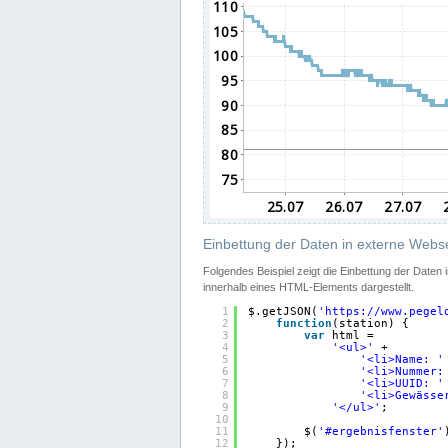
Einbettung der Daten in externe Webse
Folgendes Beispiel zeigt die Einbettung der Daten
innerhalb eines HTML-Elements dargestellt.
1
$.getJSON(
'
https://www.pegel
2
function
(station) {
3
var
html =
4
'<ul>'
+
5
'<li>Name: '
6
'<li>Nummer:
7
'<li>UUID: '
8
'<li>Gewässe
9
'</ul>'
;
10
11
$(
'#ergebnisfenster'
12
});