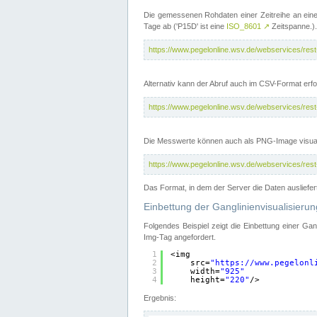
Die gemessenen Rohdaten einer Zeitreihe an ein
Tage ab ('P15D' ist eine
ISO_8601
↗
Zeitspanne.).
https://www.pegelonline.wsv.de/webservices/re
Alternativ kann der Abruf auch im CSV-Format er
https://www.pegelonline.wsv.de/webservices/re
Die Messwerte können auch als PNG-Image visual
https://www.pegelonline.wsv.de/webservices/re
Das Format, in dem der Server die Daten ausliefer
Einbettung der Ganglinienvisualisier
Folgendes Beispiel zeigt die Einbettung einer Ga
Img-Tag angefordert.
1
<img
2
src=
"
https://www.pegelonl
3
width=
"925"
4
height=
"220"
/>
Ergebnis: