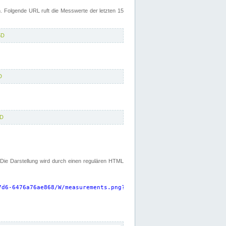
 Folgende URL ruft die Messwerte der letzten 15
5D
D
5D
. Die Darstellung wird durch einen regulären HTML
7d6-6476a76ae868/W/measurements.png?start=P15D&width=925&height=