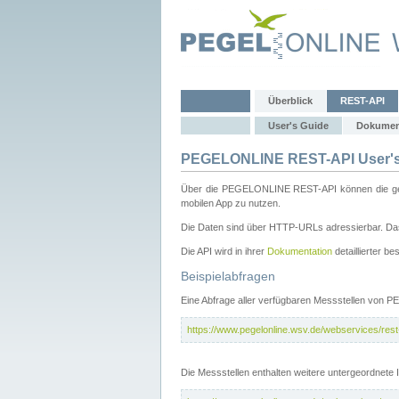
Überblick
REST-API
User's Guide
Dokumen
PEGELONLINE REST-API User's
Über die PEGELONLINE REST-API können die gewä
mobilen App zu nutzen.
Die Daten sind über HTTP-URLs adressierbar. Das
Die API wird in ihrer
Dokumentation
detaillierter be
Beispielabfragen
Eine Abfrage aller verfügbaren Messstellen von 
https://www.pegelonline.wsv.de/webservices/rest-
Die Messstellen enthalten weitere untergeordnet