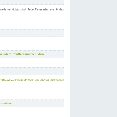
telle verfügbar sind. Jede Timeseries enthält das
includeCurrentMeasurement=true
nline.wsv.de/webservices/rest-api/v2/stations.json
ies=true