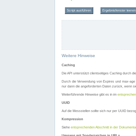
Script ausführen
Ergebnisfenster leeren
Weitere Hinweise
Caching
Die API unterstützt clientseitiges Caching durch 
Durch die Verwendung von Expires und max-age i
nur dann die angeforderten Daten zurück, wenn sie
Weiterführende Hinweise gibt es in im
entsprechen
UUID
Auf die Messstellen sollte sich nur per UUID bez
Kompression
Siehe
entsprechenden Abschnitt in der Dokumenta
Umgang mit Sonderzeichen in URLs