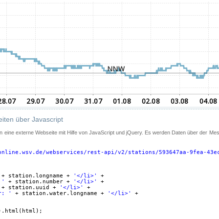
iten über Javascript
 in eine externe Webseite mit Hilfe von JavaScript und jQuery. Es werden Daten über der Me
online.wsv.de/webservices/rest-api/v2/stations/593647aa-9fea-43e
+ station.longname + 
'</li>'
+
 '
+ station.number + 
'</li>'
+
+ station.uuid + 
'</li>'
+
r: '
+ station.water.longname + 
'</li>'
+
).html(html);