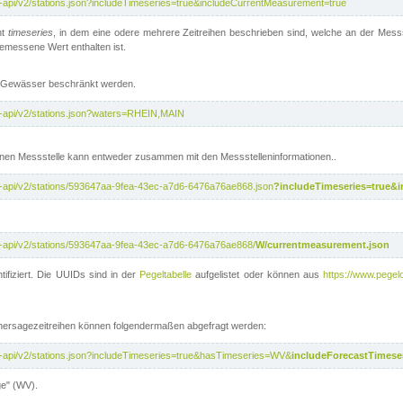
t-api/v2/stations.json?includeTimeseries=true&includeCurrentMeasurement=true
nt
timeseries
, in dem eine odere mehrere Zeitreihen beschrieben sind, welche an der Messs
 gemessene Wert enthalten ist.
te Gewässer beschränkt werden.
t-api/v2/stations.json?waters=RHEIN,MAIN
nen Messstelle kann entweder zusammen mit den Messstelleninformationen..
t-api/v2/stations/593647aa-9fea-43ec-a7d6-6476a76ae868.json
?includeTimeseries=true&
t-api/v2/stations/593647aa-9fea-43ec-a7d6-6476a76ae868/
W/currentmeasurement.json
tifiziert. Die UUIDs sind in der
Pegeltabelle
aufgelistet oder können aus
https://www.pegelo
rhersagezeitreihen können folgendermaßen abgefragt werden:
t-api/v2/stations.json?includeTimeseries=true&hasTimeseries=WV&
includeForecastTimeser
ge" (WV).