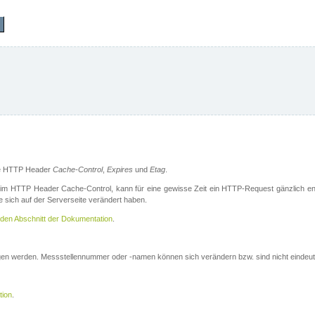
die HTTP Header
Cache-Control
,
Expires
und
Etag
.
m HTTP Header Cache-Control, kann für eine gewisse Zeit ein HTTP-Request gänzlich ent
 sich auf der Serverseite verändert haben.
den Abschnitt der Dokumentation
.
ogen werden. Messstellennummer oder -namen können sich verändern bzw. sind nicht eindeut
tion
.