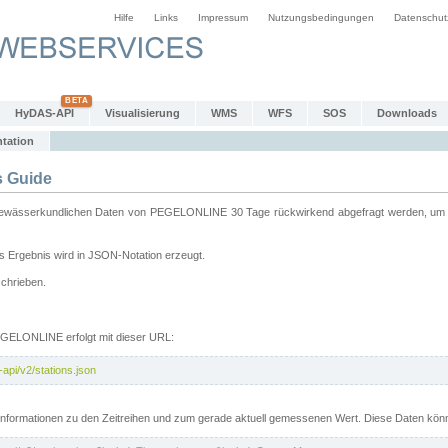
Hilfe
Links
Impressum
Nutzungsbedingungen
Datenschut
HyDAS-API
Visualisierung
WMS
WFS
SOS
Downloads
tation
 Guide
sserkundlichen Daten von PEGELONLINE 30 Tage rückwirkend abgefragt werden, um sie 
 Ergebnis wird in JSON-Notation erzeugt.
schrieben.
PEGELONLINE erfolgt mit dieser URL:
api/v2/stations.json
e Informationen zu den Zeitreihen und zum gerade aktuell gemessenen Wert. Diese Daten kö