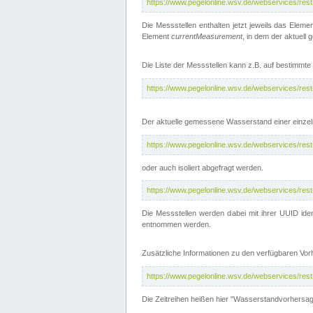
https://www.pegelonline.wsv.de/webservices/res
Die Messstellen enthalten jetzt jeweils das Eleme
Element
currentMeasurement
, in dem der aktuell
Die Liste der Messstellen kann z.B. auf bestimm
https://www.pegelonline.wsv.de/webservices/res
Der aktuelle gemessene Wasserstand einer einzel
https://www.pegelonline.wsv.de/webservices/res
oder auch isoliert abgefragt werden.
https://www.pegelonline.wsv.de/webservices/res
Die Messstellen werden dabei mit ihrer UUID iden
entnommen werden.
Zusätzliche Informationen zu den verfügbaren Vo
https://www.pegelonline.wsv.de/webservices/res
Die Zeitreihen heißen hier "Wasserstandvorhersa