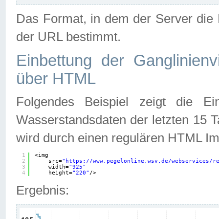
Das Format, in dem der Server die D
der URL bestimmt.
Einbettung der Ganglinienv
über HTML
Folgendes Beispiel zeigt die Ein
Wasserstandsdaten der letzten 15 T
wird durch einen regulären HTML Im
1
<img
2
src=
"
https://www.pegelonline.wsv.de/webservices/r
3
width=
"925"
4
height=
"220"
/>
Ergebnis: