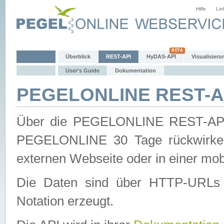
Hilfe
Lin
Überblick
REST-API
HyDAS-API
Visualisieru
User's Guide
Dokumentation
PEGELONLINE REST-AP
Über die PEGELONLINE REST-API 
PEGELONLINE 30 Tage rückwirkend
externen Webseite oder in einer mob
Die Daten sind über HTTP-URLs 
Notation erzeugt.