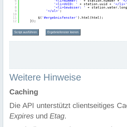
6
'<li>Nummer: '
+ station.number + 
'<
7
'<li>UUID: '
+ station.uuid + 
'</li>
8
'<li>Gewässer: '
+ station.water.lon
9
'</ul>'
;
10
11
$(
'#ergebnisfenster'
).html(html);
12
});
Script ausführen
Ergebnisfenster leeren
Weitere Hinweise
Caching
Die API unterstützt clientseitiges
Expires
und
Etag
.