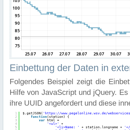
Einbettung der Daten in ext
Folgendes Beispiel zeigt die Einbe
Hilfe von JavaScript und jQuery. E
ihre UUID angefordert und diese inn
1
$.getJSON(
'
https://www.pegelonline.wsv.de/webservice
2
function
(station) {
3
var
html =
4
'<ul>'
+
5
'<li>Name: '
+ station.longname + 
'<