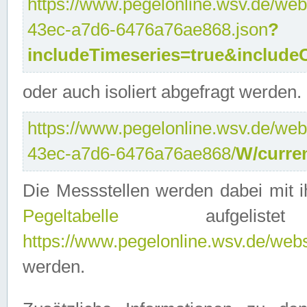
https://www.pegelonline.wsv.de/web
43ec-a7d6-6476a76ae868.json
?
includeTimeseries=true&include
oder auch isoliert abgefragt werden.
https://www.pegelonline.wsv.de/web
43ec-a7d6-6476a76ae868/
W/curre
Die Messstellen werden dabei mit ih
Pegeltabelle
aufgelist
https://www.pegelonline.wsv.de/webse
werden.