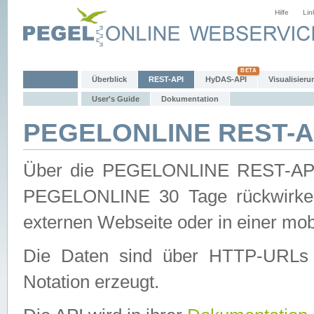
Hilfe
Lin
Überblick
REST-API
HyDAS-API
Visualisieru
User's Guide
Dokumentation
PEGELONLINE REST-AP
Über die PEGELONLINE REST-API 
PEGELONLINE 30 Tage rückwirkend
externen Webseite oder in einer mob
Die Daten sind über HTTP-URLs 
Notation erzeugt.