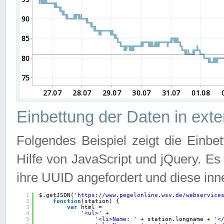
Einbettung der Daten in ext
Folgendes Beispiel zeigt die Einbe
Hilfe von JavaScript und jQuery. E
ihre UUID angefordert und diese inn
1
$.getJSON(
'
https://www.pegelonline.wsv.de/webservice
2
function
(station) {
3
var
html =
4
'<ul>'
+
5
'<li>Name: '
+ station.longname + 
'<