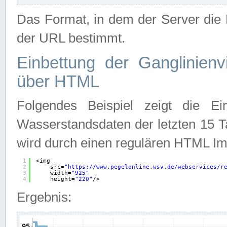
Das Format, in dem der Server die D
der URL bestimmt.
Einbettung der Ganglinienv
über HTML
Folgendes Beispiel zeigt die Ein
Wasserstandsdaten der letzten 15 T
wird durch einen regulären HTML Im
1
<img
2
src=
"
https://www.pegelonline.wsv.de/webservices/r
3
width=
"925"
4
height=
"220"
/>
Ergebnis: