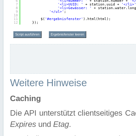
6
'<li>Nummer: '
+ station.number + 
'<
7
'<li>UUID: '
+ station.uuid + 
'</li>
8
'<li>Gewässer: '
+ station.water.lon
9
'</ul>'
;
10
11
$(
'#ergebnisfenster'
).html(html);
12
});
Script ausführen
Ergebnisfenster leeren
Weitere Hinweise
Caching
Die API unterstützt clientseitiges
Expires
und
Etag
.