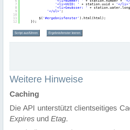
6
'<li>Nummer: '
+ station.number + 
'<
7
'<li>UUID: '
+ station.uuid + 
'</li>
8
'<li>Gewässer: '
+ station.water.lon
9
'</ul>'
;
10
11
$(
'#ergebnisfenster'
).html(html);
12
});
Script ausführen
Ergebnisfenster leeren
Weitere Hinweise
Caching
Die API unterstützt clientseitiges
Expires
und
Etag
.