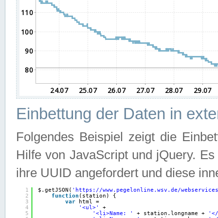
Einbettung der Daten in ext
Folgendes Beispiel zeigt die Einbe
Hilfe von JavaScript und jQuery. E
ihre UUID angefordert und diese inn
1
$.getJSON(
'
https://www.pegelonline.wsv.de/webservice
2
function
(station) {
3
var
html =
4
'<ul>'
+
5
'<li>Name: '
+ station.longname + 
'<