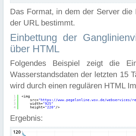
Das Format, in dem der Server die D
der URL bestimmt.
Einbettung der Ganglinienv
über HTML
Folgendes Beispiel zeigt die Ein
Wasserstandsdaten der letzten 15 T
wird durch einen regulären HTML Im
1
<img
2
src=
"
https://www.pegelonline.wsv.de/webservices/r
3
width=
"925"
4
height=
"220"
/>
Ergebnis: