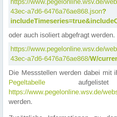
https://www.pegelonline.wsv.de/web
43ec-a7d6-6476a76ae868.json
?
includeTimeseries=true&include
oder auch isoliert abgefragt werden.
https://www.pegelonline.wsv.de/web
43ec-a7d6-6476a76ae868/
W/curre
Die Messstellen werden dabei mit ih
Pegeltabelle
aufgelist
https://www.pegelonline.wsv.de/webse
werden.