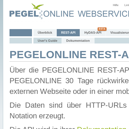
Hilfe
Lin
Überblick
REST-API
HyDAS-API
Visualisieru
User's Guide
Dokumentation
PEGELONLINE REST-AP
Über die PEGELONLINE REST-API 
PEGELONLINE 30 Tage rückwirkend
externen Webseite oder in einer mob
Die Daten sind über HTTP-URLs 
Notation erzeugt.