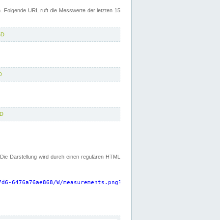
 Folgende URL ruft die Messwerte der letzten 15
5D
D
5D
. Die Darstellung wird durch einen regulären HTML
7d6-6476a76ae868/W/measurements.png?start=P15D&width=925&height=