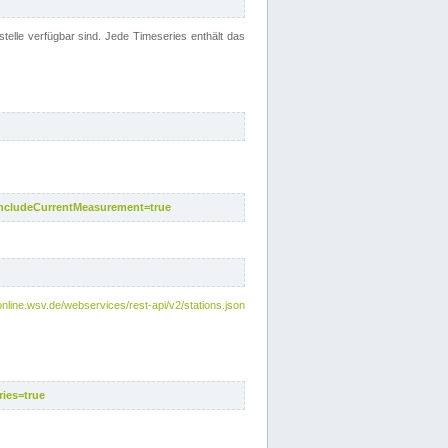
telle verfügbar sind. Jede Timeseries enthält das
includeCurrentMeasurement=true
nline.wsv.de/webservices/rest-api/v2/stations.json
ies=true