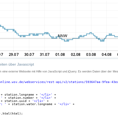
iten über Javascript
 in eine externe Webseite mit Hilfe von JavaScript und jQuery. Es werden Daten über der Me
online.wsv.de/webservices/rest-api/v2/stations/593647aa-9fea-43e
+ station.longname + 
'</li>'
+
 '
+ station.number + 
'</li>'
+
+ station.uuid + 
'</li>'
+
r: '
+ station.water.longname + 
'</li>'
+
).html(html);