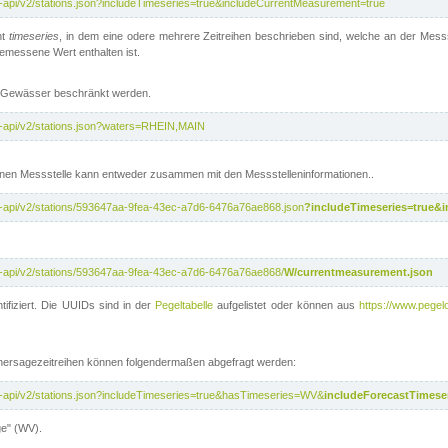
t-api/v2/stations.json?includeTimeseries=true&includeCurrentMeasurement=true
nt
timeseries
, in dem eine odere mehrere Zeitreihen beschrieben sind, welche an der Messs
 gemessene Wert enthalten ist.
te Gewässer beschränkt werden.
t-api/v2/stations.json?waters=RHEIN,MAIN
nen Messstelle kann entweder zusammen mit den Messstelleninformationen..
t-api/v2/stations/593647aa-9fea-43ec-a7d6-6476a76ae868.json
?includeTimeseries=true&
t-api/v2/stations/593647aa-9fea-43ec-a7d6-6476a76ae868/
W/currentmeasurement.json
tifiziert. Die UUIDs sind in der
Pegeltabelle
aufgelistet oder können aus
https://www.pegelo
rhersagezeitreihen können folgendermaßen abgefragt werden:
t-api/v2/stations.json?includeTimeseries=true&hasTimeseries=WV&
includeForecastTimeser
ge" (WV).