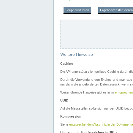
Script ausführen
Ergebnisfenster leeren
Weitere Hinweise
Caching
Die API unterstützt clientseitiges Caching durch 
Durch die Verwendung von Expires und max-age i
nur dann die angeforderten Daten zurück, wenn sie
Weiterführende Hinweise gibt es in im
entsprechen
UUID
Auf die Messstellen sollte sich nur per UUID bez
Kompression
Siehe
entsprechenden Abschnitt in der Dokumenta
Umgang mit Sonderzeichen in URLs