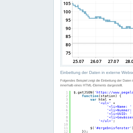
Einbettung der Daten in externe Webse
Folgendes Beispiel zeigt die Einbettung der Daten
innerhalb eines HTML-Elements dargestellt.
1
$.getJSON(
'
https://www.pegel
2
function
(station) {
3
var
html =
4
'<ul>'
+
5
'<li>Name: '
6
'<li>Nummer:
7
'<li>UUID: '
8
'<li>Gewässe
9
'</ul>'
;
10
11
$(
'#ergebnisfenster'
12
});