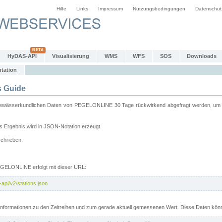
Hilfe
Links
Impressum
Nutzungsbedingungen
Datenschut
HyDAS-API
Visualisierung
WMS
WFS
SOS
Downloads
tation
 Guide
sserkundlichen Daten von PEGELONLINE 30 Tage rückwirkend abgefragt werden, um sie 
 Ergebnis wird in JSON-Notation erzeugt.
schrieben.
PEGELONLINE erfolgt mit dieser URL:
api/v2/stations.json
e Informationen zu den Zeitreihen und zum gerade aktuell gemessenen Wert. Diese Daten kö