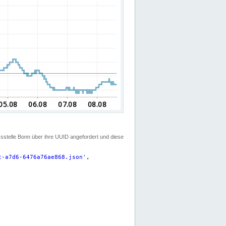
ssstelle Bonn über ihre UUID angefordert und diese
c-a7d6-6476a76ae868.json
'
,