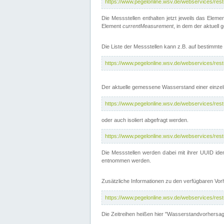
https://www.pegelonline.wsv.de/webservices/res
Die Messstellen enthalten jetzt jeweils das Eleme
Element
currentMeasurement
, in dem der aktuell
Die Liste der Messstellen kann z.B. auf bestimm
https://www.pegelonline.wsv.de/webservices/res
Der aktuelle gemessene Wasserstand einer einzel
https://www.pegelonline.wsv.de/webservices/res
oder auch isoliert abgefragt werden.
https://www.pegelonline.wsv.de/webservices/res
Die Messstellen werden dabei mit ihrer UUID iden
entnommen werden.
Zusätzliche Informationen zu den verfügbaren Vo
https://www.pegelonline.wsv.de/webservices/res
Die Zeitreihen heißen hier "Wasserstandvorhersa