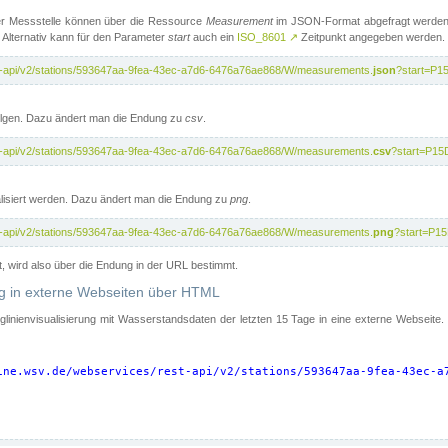
er Messstelle können über die Ressource
Measurement
im JSON-Format abgefragt werden.
 Alternativ kann für den Parameter
start
auch ein
ISO_8601
↗
Zeitpunkt angegeben werden.
st-api/v2/stations/593647aa-9fea-43ec-a7d6-6476a76ae868/W/measurements.
json
?start=P1
folgen. Dazu ändert man die Endung zu
csv
.
st-api/v2/stations/593647aa-9fea-43ec-a7d6-6476a76ae868/W/measurements.
csv
?start=P15
isiert werden. Dazu ändert man die Endung zu
png
.
st-api/v2/stations/593647aa-9fea-43ec-a7d6-6476a76ae868/W/measurements.
png
?start=P1
t, wird also über die Endung in der URL bestimmt.
ung in externe Webseiten über HTML
nglinienvisualisierung mit Wasserstandsdaten der letzten 15 Tage in eine externe Webseite
ine.wsv.de/webservices/rest-api/v2/stations/593647aa-9fea-43ec-a