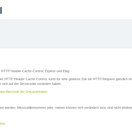
die HTTP Header
Cache-Control
,
Expires
und
Etag
.
m HTTP Header Cache-Control, kann für eine gewisse Zeit ein HTTP-Request gänzlich ent
 sich auf der Serverseite verändert haben.
den Abschnitt der Dokumentation
.
ogen werden. Messstellennummer oder -namen können sich verändern bzw. sind nicht eindeut
tion
.