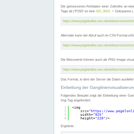
Die gemessenen Rohdaten einer Zeitreihe an ein
Tage ab ('P15D' ist eine
ISO_8601
↗
Zeitspanne.).
https://www.pegelonline.wsv.de/webservices/re
Alternativ kann der Abruf auch im CSV-Format er
https://www.pegelonline.wsv.de/webservices/re
Die Messwerte können auch als PNG-Image visual
https://www.pegelonline.wsv.de/webservices/re
Das Format, in dem der Server die Daten ausliefer
Einbettung der Ganglinienvisualisier
Folgendes Beispiel zeigt die Einbettung einer Ga
Img-Tag angefordert.
1
<img
2
src=
"
https://www.pegelonl
3
width=
"925"
4
height=
"220"
/>
Ergebnis: