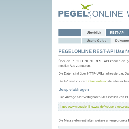
Überblick
REST-API
User's Guide
Dokumen
PEGELONLINE REST-API User's
Über die PEGELONLINE REST-API können die gewä
mobilen App zu nutzen.
Die Daten sind über HTTP-URLs adressierbar. Das
Die API wird in ihrer
Dokumentation
detaillierter be
Beispielabfragen
Eine Abfrage aller verfügbaren Messstellen von 
https://www.pegelonline.wsv.de/webservices/rest-
Die Messstellen enthalten weitere untergeordnet