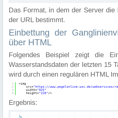
Das Format, in dem der Server die D
der URL bestimmt.
Einbettung der Ganglinienv
über HTML
Folgendes Beispiel zeigt die Ein
Wasserstandsdaten der letzten 15 T
wird durch einen regulären HTML Im
1
<img
2
src=
"
https://www.pegelonline.wsv.de/webservices/r
3
width=
"925"
4
height=
"220"
/>
Ergebnis: