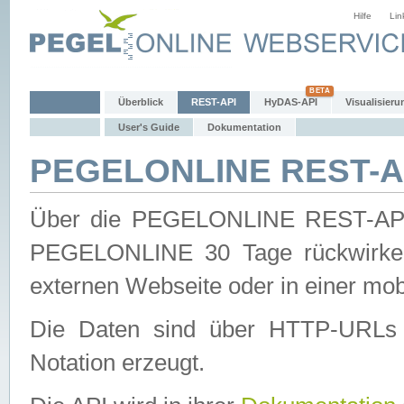
Hilfe
Lin
Überblick
REST-API
HyDAS-API
Visualisieru
User's Guide
Dokumentation
PEGELONLINE REST-AP
Über die PEGELONLINE REST-API 
PEGELONLINE 30 Tage rückwirkend
externen Webseite oder in einer mob
Die Daten sind über HTTP-URLs 
Notation erzeugt.