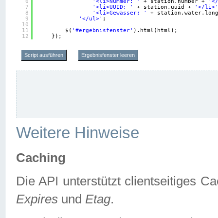
6
'<li>Nummer: '
+ station.number + 
'<
7
'<li>UUID: '
+ station.uuid + 
'</li>
8
'<li>Gewässer: '
+ station.water.lon
9
'</ul>'
;
10
11
$(
'#ergebnisfenster'
).html(html);
12
});
Script ausführen
Ergebnisfenster leeren
Weitere Hinweise
Caching
Die API unterstützt clientseitiges
Expires
und
Etag
.