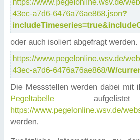
https://www.pegelonline.wsv.de/web
43ec-a7d6-6476a76ae868.json
?
includeTimeseries=true&include
oder auch isoliert abgefragt werden.
https://www.pegelonline.wsv.de/web
43ec-a7d6-6476a76ae868/
W/curre
Die Messstellen werden dabei mit ih
Pegeltabelle
aufgelist
https://www.pegelonline.wsv.de/webse
werden.