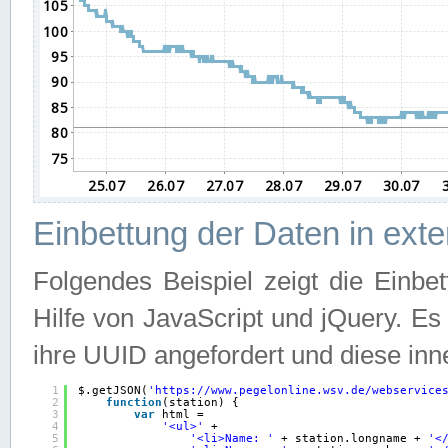
Einbettung der Daten in ext
Folgendes Beispiel zeigt die Einbe
Hilfe von JavaScript und jQuery. E
ihre UUID angefordert und diese inn
1
$.getJSON(
'
https://www.pegelonline.wsv.de/webservice
2
function
(station) {
3
var
html =
4
'<ul>'
+
5
'<li>Name: '
+ station.longname + 
'<