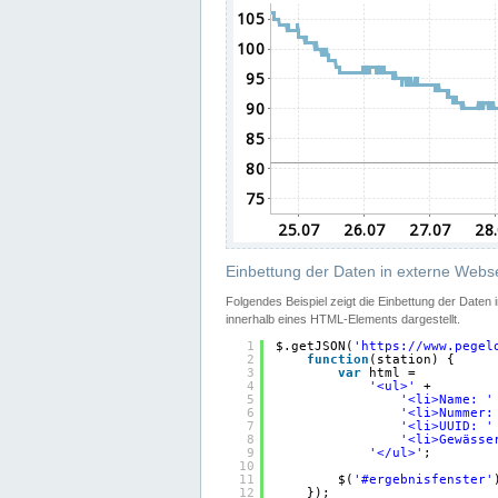
Einbettung der Daten in externe Webse
Folgendes Beispiel zeigt die Einbettung der Daten
innerhalb eines HTML-Elements dargestellt.
1
$.getJSON(
'
https://www.pegel
2
function
(station) {
3
var
html =
4
'<ul>'
+
5
'<li>Name: '
6
'<li>Nummer:
7
'<li>UUID: '
8
'<li>Gewässe
9
'</ul>'
;
10
11
$(
'#ergebnisfenster'
12
});