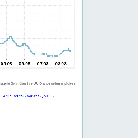
ssstelle Bonn über ihre UUID angefordert und diese
c-a7d6-6476a76ae868.json
'
,