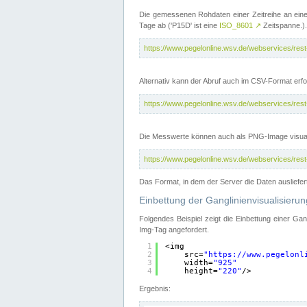
Die gemessenen Rohdaten einer Zeitreihe an ein
Tage ab ('P15D' ist eine
ISO_8601
↗
Zeitspanne.).
https://www.pegelonline.wsv.de/webservices/re
Alternativ kann der Abruf auch im CSV-Format er
https://www.pegelonline.wsv.de/webservices/re
Die Messwerte können auch als PNG-Image visual
https://www.pegelonline.wsv.de/webservices/re
Das Format, in dem der Server die Daten ausliefer
Einbettung der Ganglinienvisualisier
Folgendes Beispiel zeigt die Einbettung einer Ga
Img-Tag angefordert.
1
<img
2
src=
"
https://www.pegelonl
3
width=
"925"
4
height=
"220"
/>
Ergebnis: