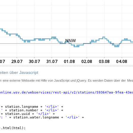
iten über Javascript
 in eine externe Webseite mit Hilfe von JavaScript und jQuery. Es werden Daten über der Me
online.wsv.de/webservices/rest-api/v2/stations/593647aa-9fea-43e
+ station.longname + 
'</li>'
+
 '
+ station.number + 
'</li>'
+
+ station.uuid + 
'</li>'
+
r: '
+ station.water.longname + 
'</li>'
+
).html(html);