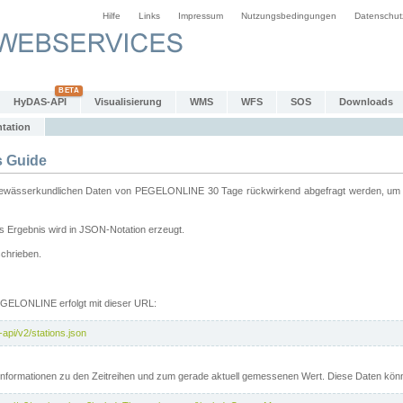
Hilfe
Links
Impressum
Nutzungsbedingungen
Datenschut
HyDAS-API
Visualisierung
WMS
WFS
SOS
Downloads
tation
 Guide
sserkundlichen Daten von PEGELONLINE 30 Tage rückwirkend abgefragt werden, um sie 
 Ergebnis wird in JSON-Notation erzeugt.
schrieben.
PEGELONLINE erfolgt mit dieser URL:
api/v2/stations.json
e Informationen zu den Zeitreihen und zum gerade aktuell gemessenen Wert. Diese Daten kö