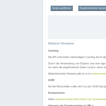
Script ausführen
Ergebnisfenster leeren
Weitere Hinweise
Caching
Die API unterstützt clientseitiges Caching durch 
Durch die Verwendung von Expires und max-age i
nur dann die angeforderten Daten zurück, wenn sie
Weiterführende Hinweise gibt es in im
entsprechen
UUID
Auf die Messstellen sollte sich nur per UUID bez
Kompression
Siehe
entsprechenden Abschnitt in der Dokumenta
Umgang mit Sonderzeichen in URLs