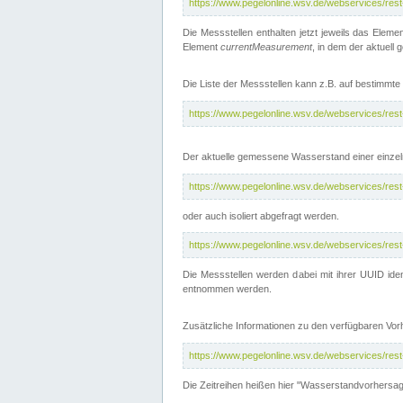
https://www.pegelonline.wsv.de/webservices/res
Die Messstellen enthalten jetzt jeweils das Eleme
Element
currentMeasurement
, in dem der aktuell
Die Liste der Messstellen kann z.B. auf bestimm
https://www.pegelonline.wsv.de/webservices/res
Der aktuelle gemessene Wasserstand einer einzel
https://www.pegelonline.wsv.de/webservices/res
oder auch isoliert abgefragt werden.
https://www.pegelonline.wsv.de/webservices/res
Die Messstellen werden dabei mit ihrer UUID iden
entnommen werden.
Zusätzliche Informationen zu den verfügbaren Vo
https://www.pegelonline.wsv.de/webservices/res
Die Zeitreihen heißen hier "Wasserstandvorhersa