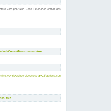
telle verfügbar sind. Jede Timeseries enthält das
includeCurrentMeasurement=true
nline.wsv.de/webservices/rest-api/v2/stations.json
ies=true