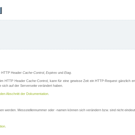
die HTTP Header
Cache-Control
,
Expires
und
Etag
.
m HTTP Header Cache-Control, kann für eine gewisse Zeit ein HTTP-Request gänzlich ent
 sich auf der Serverseite verändert haben.
den Abschnitt der Dokumentation
.
ogen werden. Messstellennummer oder -namen können sich verändern bzw. sind nicht eindeut
tion
.