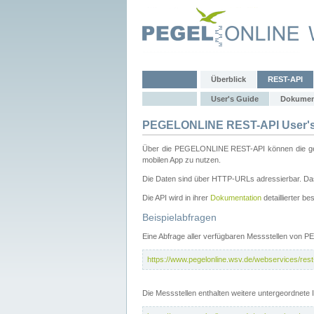
Überblick
REST-API
User's Guide
Dokumen
PEGELONLINE REST-API User's
Über die PEGELONLINE REST-API können die gewä
mobilen App zu nutzen.
Die Daten sind über HTTP-URLs adressierbar. Das
Die API wird in ihrer
Dokumentation
detaillierter be
Beispielabfragen
Eine Abfrage aller verfügbaren Messstellen von 
https://www.pegelonline.wsv.de/webservices/rest-
Die Messstellen enthalten weitere untergeordnet