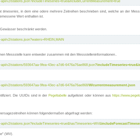
t-api/v2/stations.json?includeTimeseries=true&includeCurrentMeasurement=true
nt
timeseries
, in dem eine odere mehrere Zeitreihen beschrieben sind, welche an der Messs
 gemessene Wert enthalten ist.
te Gewässer beschränkt werden.
t-api/v2/stations.json?waters=RHEIN,MAIN
nen Messstelle kann entweder zusammen mit den Messstelleninformationen..
t-api/v2/stations/593647aa-9fea-43ec-a7d6-6476a76ae868.json
?includeTimeseries=true&
t-api/v2/stations/593647aa-9fea-43ec-a7d6-6476a76ae868/
W/currentmeasurement.json
tifiziert. Die UUIDs sind in der
Pegeltabelle
aufgelistet oder können aus
https://www.pegelo
rhersagezeitreihen können folgendermaßen abgefragt werden:
t-api/v2/stations.json?includeTimeseries=true&hasTimeseries=WV&
includeForecastTimeser
ge" (WV).